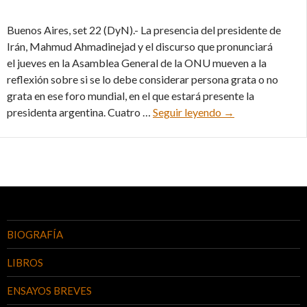
Buenos Aires, set 22 (DyN).- La presencia del presidente de
Irán, Mahmud Ahmadinejad y el discurso que pronunciará
el jueves en la Asamblea General de la ONU mueven a la
reflexión sobre si se lo debe considerar persona grata o no
grata en ese foro mundial, en el que estará presente la
El discurso del p
presidenta argentina. Cuatro …
Seguir leyendo
→
BIOGRAFÍA
LIBROS
ENSAYOS BREVES