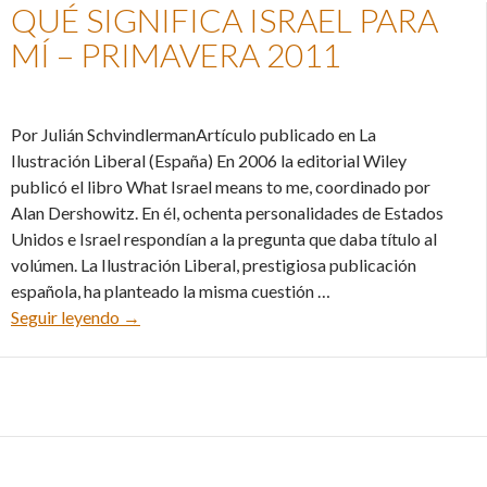
QUÉ SIGNIFICA ISRAEL PARA
MÍ – PRIMAVERA 2011
Por Julián SchvindlermanArtículo publicado en La
Ilustración Liberal (España) En 2006 la editorial Wiley
publicó el libro What Israel means to me, coordinado por
Alan Dershowitz. En él, ochenta personalidades de Estados
Unidos e Israel respondían a la pregunta que daba título al
volúmen. La Ilustración Liberal, prestigiosa publicación
española, ha planteado la misma cuestión …
Qué significa Israel para mí – Primavera 2011
Seguir leyendo
→