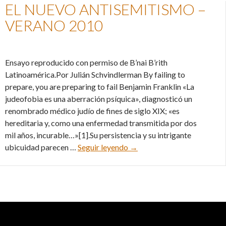
EL NUEVO ANTISEMITISMO –
VERANO 2010
Ensayo reproducido con permiso de B’nai B’rith
Latinoamérica.Por Julián Schvindlerman By failing to
prepare, you are preparing to fail Benjamin Franklin «La
judeofobia es una aberración psíquica», diagnosticó un
renombrado médico judío de fines de siglo XIX; «es
hereditaria y, como una enfermedad transmitida por dos
mil años, incurable…»[1].Su persistencia y su intrigante
El nuevo antisemitismo – V
ubicuidad parecen …
Seguir leyendo
→