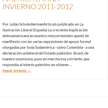
INVIERNO 2011-2012
Por Julián SchvindlermanArtículo publicado en La
Ilustración Liberal (España) La creciente implicación
latinoamericana en asuntos mesoorientales quedó de
manifiesto con las varias expresiones de apoyo formal
otorgadas por toda Sudamérica –salvo Colombia– a una
declaración unilateral del Estado palestino. Brasil, de
manera sorpresiva, puso en marcha esa corriente, que
respondía al interés palestino en obtener …
Palestina e Irán en América Latina – Invierno 20
Seguir leyendo
→