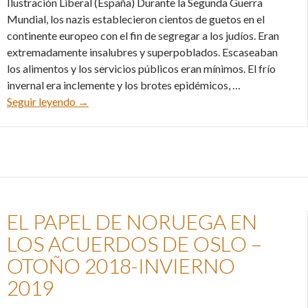
Ilustración Liberal (España) Durante la Segunda Guerra
Mundial, los nazis establecieron cientos de guetos en el
continente europeo con el fin de segregar a los judíos. Eran
extremadamente insalubres y superpoblados. Escaseaban
los alimentos y los servicios públicos eran mínimos. El frío
invernal era inclemente y los brotes epidémicos, …
Mila 18 vs. Muranowska 7: una grieta en el guet
Seguir leyendo
→
EL PAPEL DE NORUEGA EN
LOS ACUERDOS DE OSLO –
OTOÑO 2018-INVIERNO
2019