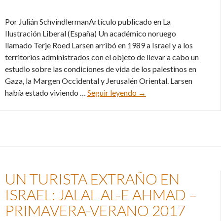
Por Julián SchvindlermanArtículo publicado en La
Ilustración Liberal (España) Un académico noruego
llamado Terje Roed Larsen arribó en 1989 a Israel y a los
territorios administrados con el objeto de llevar a cabo un
estudio sobre las condiciones de vida de los palestinos en
Gaza, la Margen Occidental y Jerusalén Oriental. Larsen
El papel de Noruega en 
había estado viviendo …
Seguir leyendo
→
UN TURISTA EXTRAÑO EN
ISRAEL: JALAL AL-E AHMAD –
PRIMAVERA-VERANO 2017