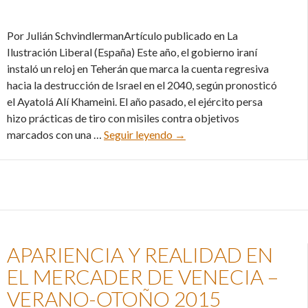
Por Julián SchvindlermanArtículo publicado en La
Ilustración Liberal (España) Este año, el gobierno iraní
instaló un reloj en Teherán que marca la cuenta regresiva
hacia la destrucción de Israel en el 2040, según pronosticó
el Ayatolá Alí Khameini. El año pasado, el ejército persa
hizo prácticas de tiro con misiles contra objetivos
Un turista extraño en Israel
marcados con una …
Seguir leyendo
→
APARIENCIA Y REALIDAD EN
EL MERCADER DE VENECIA –
VERANO-OTOÑO 2015