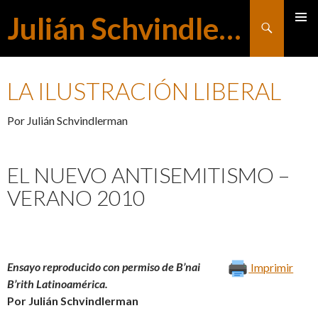
Julián Schvindlerman
Buscar
MENÚ
SALTAR
PRINCI
LA ILUSTRACIÓN LIBERAL
AL
Por Julián Schvindlerman
CONTENIDO
EL NUEVO ANTISEMITISMO –
VERANO 2010
Ensayo reproducido con permiso de B’nai
Imprimir
B’rith Latinoamérica.
Por Julián Schvindlerman