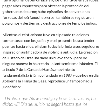
pagar altos impuestos para obtener la protección del
gobernante de turno; hubo episodios de conversiones
forzosas de huérfanos hebreros; también se registraron
pogromos y destierros y destrucciones de templos judíos.
Mientras el cristianismo tuvo en el pasado relaciones
tormentosas con los judíos y en el presente busca tender
puentes hacia ellos, el Islam todavía brinda a sus seguidores
inspiración justificadora de violencia antijudía. La creación
del Estado de Israel ha dado un nuevo foco –pero de
ninguna manera lo ha creado– al antisemitismo islámico. El
artículo 7 de la Carta de Hamás, movimiento
fundamentalista islámico fundado en 1987 y que hoy en día
gobierna la Franja de Gaza, reproduce un famoso hadiz
judeófobo:
El Profeta, que Alá le bendiga y le dé la salvación, ha
dicho: «El Día del Juicio no llegará hasta que los