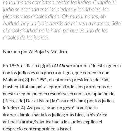
musulmanes combatan contra los judíos. Cuando el
judío se esconda tras las piedras y los árboles, las
piedras y los árboles dirán: Oh musulmanes, oh
Abdulá, hay un judío detrás de mí, ven a matarlo. Sólo
el árbol gharkad no lo hará, porque es uno de los
árboles de los judíos».
Narrado por Al Bujari y Moslem
En 1955, el diario egipcio
Al Ahram
afirmó: «Nuestra guerra
con los judíos es una guerra antigua, que comenzó con
Mahoma»[3]. En 1991, el entonces presidente de Irán,
Hashemi Rafsanjani, aseguró: «Todos los problemas de
nuestra región pueden resumirse en uno: la ocupación de
[tierras de] Dar al Islam [la Casa del Islam] por los judíos
infieles»[4]. Así pues, Israel no gestó la antipatía
árabe/islámica hacia los judíos; más bien, la histórica
antipatía árabe/islámica hacia los judíos explica el
desprecio contemporáneo a Israel.