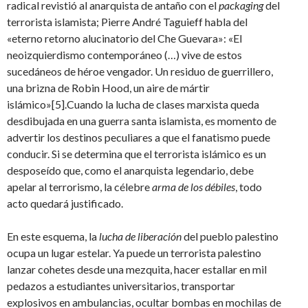
radical revistió al anarquista de antaño con el
packaging
del
terrorista islamista; Pierre André Taguieff habla del
«eterno retorno alucinatorio del Che Guevara»: «El
neoizquierdismo contemporáneo (…) vive de estos
sucedáneos de héroe vengador. Un residuo de guerrillero,
una brizna de Robin Hood, un aire de mártir
islámico»[5].Cuando la lucha de clases marxista queda
desdibujada en una guerra santa islamista, es momento de
advertir los destinos peculiares a que el fanatismo puede
conducir. Si se determina que el terrorista islámico es un
desposeído que, como el anarquista legendario, debe
apelar al terrorismo, la célebre
arma de los débiles
, todo
acto quedará justificado.
En este esquema, la
lucha de liberación
del pueblo palestino
ocupa un lugar estelar. Ya puede un terrorista palestino
lanzar cohetes desde una mezquita, hacer estallar en mil
pedazos a estudiantes universitarios, transportar
explosivos en ambulancias, ocultar bombas en mochilas de