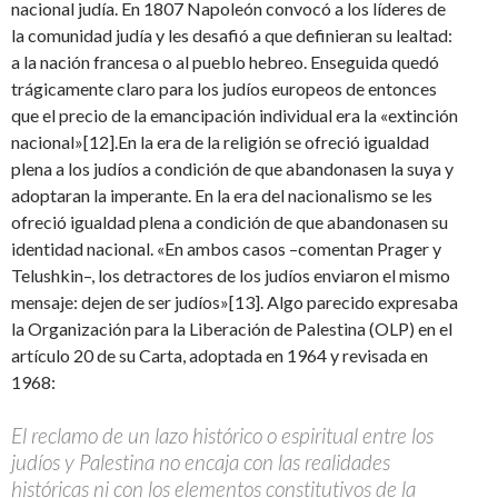
nacional judía. En 1807 Napoleón convocó a los líderes de
la comunidad judía y les desafió a que definieran su lealtad:
a la nación francesa o al pueblo hebreo. Enseguida quedó
trágicamente claro para los judíos europeos de entonces
que el precio de la emancipación individual era la «extinción
nacional»[12].En la era de la religión se ofreció igualdad
plena a los judíos a condición de que abandonasen la suya y
adoptaran la imperante. En la era del nacionalismo se les
ofreció igualdad plena a condición de que abandonasen su
identidad nacional. «En ambos casos –comentan Prager y
Telushkin–, los detractores de los judíos enviaron el mismo
mensaje: dejen de ser judíos»[13]. Algo parecido expresaba
la Organización para la Liberación de Palestina (OLP) en el
artículo 20 de su Carta, adoptada en 1964 y revisada en
1968:
El reclamo de un lazo histórico o espiritual entre los
judíos y Palestina no encaja con las realidades
históricas ni con los elementos constitutivos de la