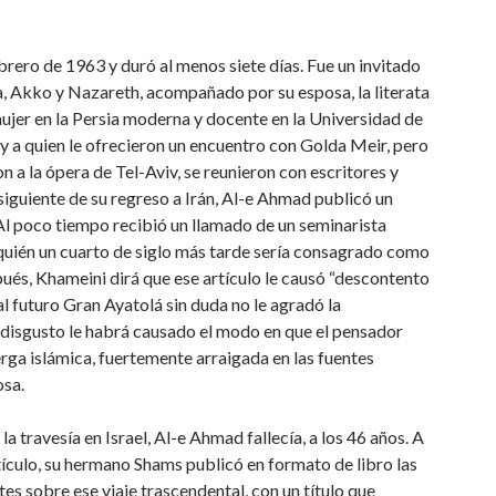
brero de 1963 y duró al menos siete días. Fue un invitado
ifa, Akko y Nazareth, acompañado por su esposa, la literata
mujer en la Persia moderna y docente en la Universidad de
y a quien le ofrecieron un encuentro con Golda Meir, pero
on a la ópera de Tel-Aviv, se reunieron con escritores y
siguiente de su regreso a Irán, Al-e Ahmad publicó un
”. Al poco tiempo recibió un llamado de un seminarista
 quién un cuarto de siglo más tarde sería consagrado como
ués, Khameini dirá que ese artículo le causó “descontento
al futuro Gran Ayatolá sin duda no le agradó la
 disgusto le habrá causado el modo en que el pensador
 jerga islámica, fuertemente arraigada en las fuentes
osa.
 travesía en Israel, Al-e Ahmad fallecía, a los 46 años. A
rtículo, su hermano Shams publicó en formato de libro las
es sobre ese viaje trascendental, con un título que