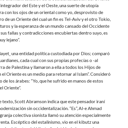
tegrador del Este y el Oeste, una suerte de utopía
ira con los ojos de un oriental como yo, desprovisto de
 de un Oriente del cual un fin es Tel-Aviv y el otro Tokio,
uturos y la esperanza de un mundo cansado del Occidente
as sus fallas y contradicciones encubiertas dentro suyo, es
uy lejano”.
 velayet¸ una entidad política custodiada por Dios; comparó
rdianes, cada cual con sus propias profecías o -al
ra de Palestina y llamaron a ella a todos los Hijos de
en el Oriente es un medio para retornar al Islam”. Consideró
so de los árabes: “Yo, que he sufrido en manos de estos
el Oriente”.
te texto, Scott Abramson indica que este pensador iraní
a modernización sin occidentalización. “Es”, Al-e Ahmad
 granja colectiva sionista llamó su atención especialmente
enta. Escéptico del estalinismo, vio en el kibutz una