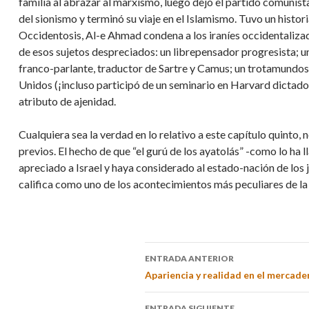
familia al abrazar al marxismo, luego dejó el partido comunist
del sionismo y terminó su viaje en el Islamismo. Tuvo un histo
Occidentosis, Al-e Ahmad condena a los iraníes occidentaliza
de esos sujetos despreciados: un librepensador progresista; un
franco-parlante, traductor de Sartre y Camus; un trotamundos q
Unidos (¡incluso participó de un seminario en Harvard dictado 
atributo de ajenidad.
Cualquiera sea la verdad en lo relativo a este capítulo quinto,
previos. El hecho de que “el gurú de los ayatolás” -como lo ha 
apreciado a Israel y haya considerado al estado-nación de los 
califica como uno de los acontecimientos más peculiares de la
ENTRADA ANTERIOR
Apariencia y realidad en el mercad
ENTRADA SIGUIENTE