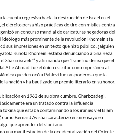
a la cuenta regresiva hacia la destrucción de Israel en el
el ejército persa hizo prácticas de tiro con misiles contra
organizó un concurso mundial de caricaturas negadoras del
 el ideólogo más prominente de la revolución Khomeinista
volcó sus impresiones en un texto que hizo público, ¿alguien
l ayatolá Ruholá Khomeini estaba denunciando al Sha Reza
el Sha un israelí?” y afirmando que “Israel no desea que el
Jalal Al-e Ahmad, fue el único escritor contemporáneo al
islámica que derrocó a Pahlevi fue tan poderosa que la
e la nación y ha bautizado un premio literario en su honor.
 publicación en 1962 de su obra cumbre, Gharbzadegi,
sicamente era un tratado contra la influencia
a toxina que estaba contaminando a los iraníes y el Islam
o”, como Bernard Avishai caracterizó en un ensayo en
 algo que aprender del sionismo.
como una manifestación de la occidentalización del Oriente