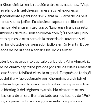
 Khomeinista- en la relación entre esas naciones: “Viaje
 refirió a Israel de esa manera, sus reflexiones sí
ecialmente a partir de 1967, tras la Guerra de los Seis
el y a los judíos. En el quinto capítulo del libro, el
manual del antisemita clásico: “La prensa francesa está
nsmisores de televisión en Nueva York”; “El pueblo judío
uesto que es la otra cara de la moneda del nazismo y el
sigan los dictados del pensador judío alemán Martin Buber
os de los árabes a echar a los judíos al mar.
utoría de este quinto capítulo atribuido a Al-e Ahmad. Es
 de los cuatro capítulos previos (dos de los cuales abarcan
 que Shams falsificó el texto original. Después de todo, él
s del Sha y fue designado por Khomeini para dirigir el
ue haya fraguado los escritos de su hermano para redimir
a la ideología del régimen ayatolá. No obstante, otros
 la pluma de un escritor afectado por los hechos de 1967
s muy dispares. Educado religiosamente, rompió con su