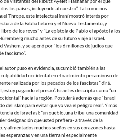
bro de visitantes del kibutz Ayelet Hashahar por el que
odos los países, incluyendo al nuestro”. Tal como nos
el Thrope, este intelectual iraní mostró interés por
ectura de la Biblia hebrea y el Nuevo Testamento, y
ibro de los reyes” y “La epístola de Pablo el apóstol a los
 Núremberg mucho antes de su futuro viaje a Israel.
d Vashem, y se apenó por “los 6 millones de judíos que
e fascismo”.
 el autor puso en evidencia, sucumbió también a las
a culpabilidad occidental en el nacimiento pecaminoso de
mente realizada por los pecados de los fascistas” dirá.
l, estoy pagando el precio”. Israel es descripta como “un
ccidental” hacia la región. Postulará además que “Israel
do del islam para evitar que yo vea el peligro real”. Y más
stencia de Israel así: “un pueblo, una tribu, una comunidad
uier designación que usted prefiera- a través de la
ilio, y alimentados muchos sueños en sus corazones hasta
les esperanzas y en una tierra ni especialmente