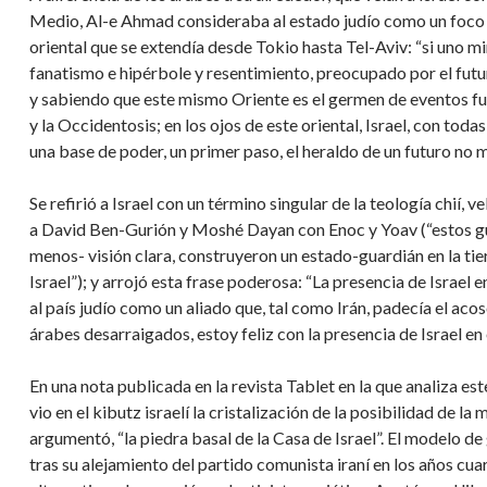
Medio, Al-e Ahmad consideraba al estado judío como un foco in
oriental que se extendía desde Tokio hasta Tel-Aviv: “si uno m
fanatismo e hipérbole y resentimiento, preocupado por el futuro
y sabiendo que este mismo Oriente es el germen de eventos f
y la Occidentosis; en los ojos de este oriental, Israel, con tod
una base de poder, un primer paso, el heraldo de un futuro no m
Se refirió a Israel con un término singular de la teología chií,
a David Ben-Gurión y Moshé Dayan con Enoc y Yoav (“estos gua
menos- visión clara, construyeron un estado-guardián en la tier
Israel”); y arrojó esta frase poderosa: “La presencia de Israel 
al país judío como un aliado que, tal como Irán, padecía el aco
árabes desarraigados, estoy feliz con la presencia de Israel en 
En una nota publicada en la revista Tablet en la que analiza es
vio en el kibutz israelí la cristalización de la posibilidad de l
argumentó, “la piedra basal de la Casa de Israel”. El modelo de
tras su alejamiento del partido comunista iraní en los años cuar