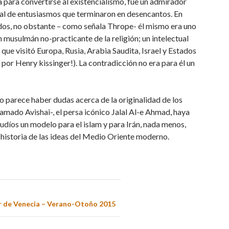
a para convertirse al existencialismo, fue un admirador
rial de entusiasmos que terminaron en desencantos. En
dos, no obstante – como señala Thrope- él mismo era uno
 musulmán no-practicante de la religión; un intelectual
ue visitó Europa, Rusia, Arabia Saudita, Israel y Estados
por Henry kissinger!). La contradicción no era para él un
 no parece haber dudas acerca de la originalidad de los
llamado Avishai-, el persa icónico Jalal Al-e Ahmad, haya
judíos un modelo para el islam y para Irán, nada menos,
 historia de las ideas del Medio Oriente moderno.
er de Venecia – Verano-Otoño 2015