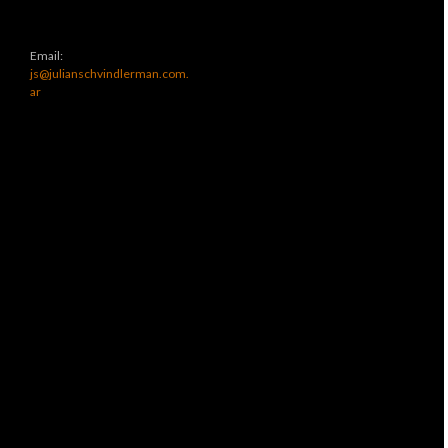
Email:
js@julianschvindlerman.com.
ar