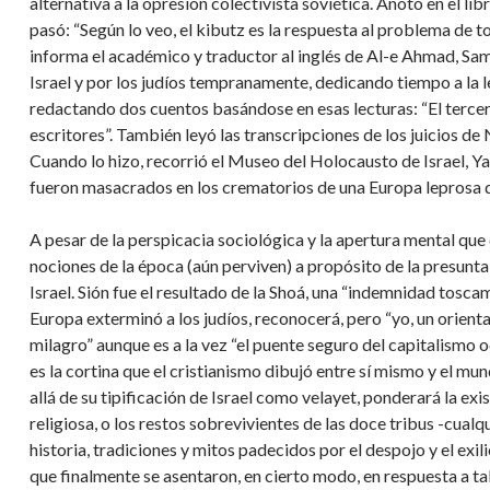
alternativa a la opresión colectivista soviética. Anotó en el li
pasó: “Según lo veo, el kibutz es la respuesta al problema de t
informa el académico y traductor al inglés de Al-e Ahmad, Samu
Israel y por los judíos tempranamente, dedicando tiempo a la l
redactando dos cuentos basándose en esas lecturas: “El tercer l
escritores”. También leyó las transcripciones de los juicios de
Cuando lo hizo, recorrió el Museo del Holocausto de Israel, Ya
fueron masacrados en los crematorios de una Europa leprosa d
A pesar de la perspicacia sociológica y la apertura mental que
nociones de la época (aún perviven) a propósito de la presunt
Israel. Sión fue el resultado de la Shoá, una “indemnidad tosca
Europa exterminó a los judíos, reconocerá, pero “yo, un orienta
milagro” aunque es a la vez “el puente seguro del capitalismo o
es la cortina que el cristianismo dibujó entre sí mismo y el mun
allá de su tipificación de Israel como velayet, ponderará la exi
religiosa, o los restos sobrevivientes de las doce tribus -cualq
historia, tradiciones y mitos padecidos por el despojo y el ex
que finalmente se asentaron, en cierto modo, en respuesta a ta