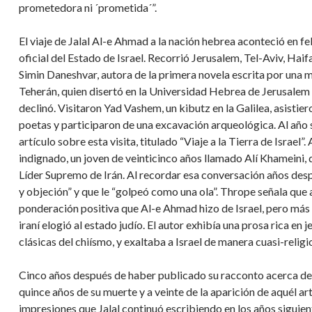
prometedora ni ´prometida´”.
El viaje de Jalal Al-e Ahmad a la nación hebrea aconteció en fe
oficial del Estado de Israel. Recorrió Jerusalem, Tel-Aviv, Ha
Simin Daneshvar, autora de la primera novela escrita por una 
Teherán, quien disertó en la Universidad Hebrea de Jerusalem 
declinó. Visitaron Yad Vashem, un kibutz en la Galilea, asistier
poetas y participaron de una excavación arqueológica. Al año 
artículo sobre esta visita, titulado “Viaje a la Tierra de Israel
indignado, un joven de veinticinco años llamado Alí Khameini,
Líder Supremo de Irán. Al recordar esa conversación años desp
y objeción” y que le “golpeó como una ola”. Thrope señala que 
ponderación positiva que Al-e Ahmad hizo de Israel, pero más
iraní elogió al estado judío. El autor exhibía una prosa rica en
clásicas del chiísmo, y exaltaba a Israel de manera cuasi-religi
Cinco años después de haber publicado su racconto acerca de la
quince años de su muerte y a veinte de la aparición de aquél a
impresiones que Jalal continuó escribiendo en los años siguient