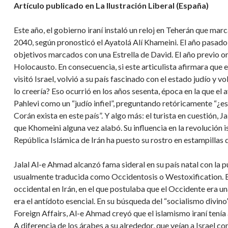
Artículo publicado en La Ilustración Liberal (España)
Este año, el gobierno iraní instaló un reloj en Teherán que marc
2040, según pronosticó el Ayatolá Alí Khameini. El año pasado, 
objetivos marcados con una Estrella de David. El año previo 
Holocausto. En consecuencia, si este articulista afirmara que
visitó Israel, volvió a su país fascinado con el estado judío y 
lo creería? Eso ocurrió en los años sesenta, época en la que e
Pahlevi como un “judío infiel”, preguntando retóricamente “¿es 
Corán exista en este país”. Y algo más: el turista en cuestión, 
que Khomeini alguna vez alabó. Su influencia en la revolución 
República Islámica de Irán ha puesto su rostro en estampillas d
Jalal Al-e Ahmad alcanzó fama sideral en su país natal con la
usualmente traducida como Occidentosis o Westoxification. Bá
occidental en Irán, en el que postulaba que el Occidente era un
era el antídoto esencial. En su búsqueda del “socialismo divin
Foreign Affairs, Al-e Ahmad creyó que el islamismo iraní tenía
A diferencia de los árabes a su alrededor, que veían a Israel 