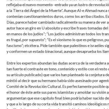
reflejaba el nuevo momento -entrado ya un lustro de revolución
a la Tierra del Ángel de la Muerte”. Aunque Al-e Ahmad nunca se
contenían cuestionamientos duros, como los arriba citados. Esp
Días, parece haber cambiado radicalmente su manera de ver a Isra
autor hace un giro en U absoluto y escribe frases tomadas del 
en manos de los judíos”; “Los judíos administran todos los tra
es frugal, por supuesto”; “Es el sionismo lo que es peligroso, p
fascismo”; etcétera. Pide también que palestinos e israelíes 
y conformen un estado binacional, aunque desaprueba los llamad
Entre los expertos abundan las dudas acerca de la verdadera a
tan fuerte el contraste en tono, contenido y estilo con el resto
su artículo publicado) que varios han planteado la conjetura de
mintió al decir que su hermano había sido asesinado por agente
Comité de la Revolución Cultural. Es perfectamente posible q
el honor de éste ante sus pares islamistas y amoldar su visión 
argumentan que ese capítulo final bien podría haber nacido de
y que a lo largo de su corta vida transitó caminos ideológico