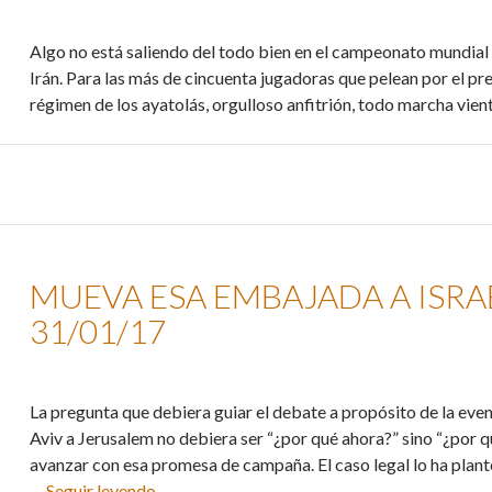
Algo no está saliendo del todo bien en el campeonato mundial
Irán. Para las más de cincuenta jugadoras que pelean por el pre
régimen de los ayatolás, orgulloso anfitrión, todo marcha vie
MUEVA ESA EMBAJADA A ISRAE
31/01/17
La pregunta que debiera guiar el debate a propósito de la ev
Aviv a Jerusalem no debiera ser “¿por qué ahora?” sino “¿por q
avanzar con esa promesa de campaña. El caso legal lo ha pla
Mueva esa embajada a Israel, Sr. Presidente
…
Seguir leyendo
→