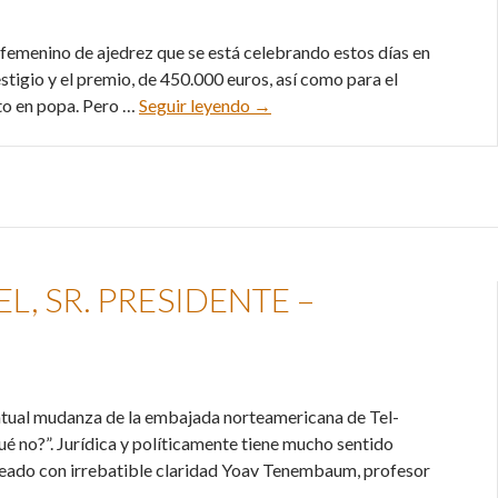
 femenino de ajedrez que se está celebrando estos días en
stigio y el premio, de 450.000 euros, así como para el
Irán: Mujeres, velos y ajedrez –
nto en popa. Pero …
Seguir leyendo
→
L, SR. PRESIDENTE –
entual mudanza de la embajada norteamericana de Tel-
ué no?”. Jurídica y políticamente tiene mucho sentido
nteado con irrebatible claridad Yoav Tenembaum, profesor
 – 31/01/17