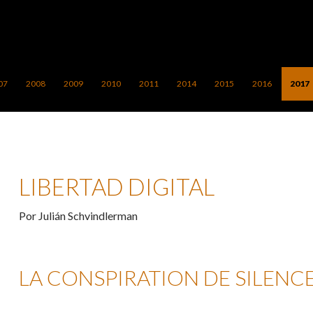
ONTENIDO
07
2008
2009
2010
2011
2014
2015
2016
2017
LIBERTAD DIGITAL
Por Julián Schvindlerman
LA CONSPIRATION DE SILENCE