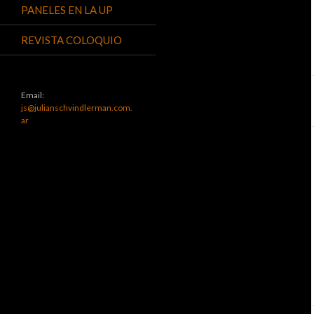
PANELES EN LA UP
REVISTA COLOQUIO
Email:
js@julianschvindlerman.com.
ar