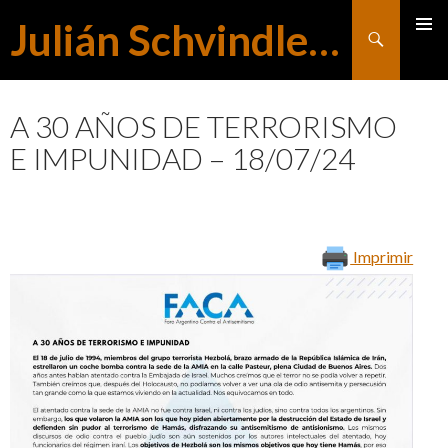
Julián Schvindlerman
Buscar
MENÚ
SALTAR
PRINCI
A 30 AÑOS DE TERRORISMO
E IMPUNIDAD – 18/07/24
AL
CONTENIDO
Imprimir