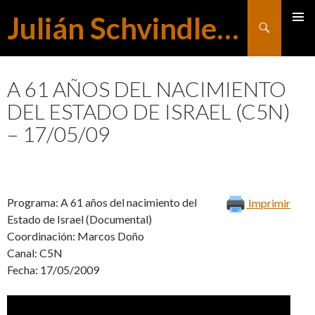
Julián Schvindlerman
Buscar
MENÚ
SALTAR
PRINCI
A 61 AÑOS DEL NACIMIENTO
DEL ESTADO DE ISRAEL (C5N)
AL
– 17/05/09
CONTENIDO
Programa: A 61 años del nacimiento del
Imprimir
Estado de Israel (Documental)
Coordinación: Marcos Doño
Canal: C5N
Fecha: 17/05/2009