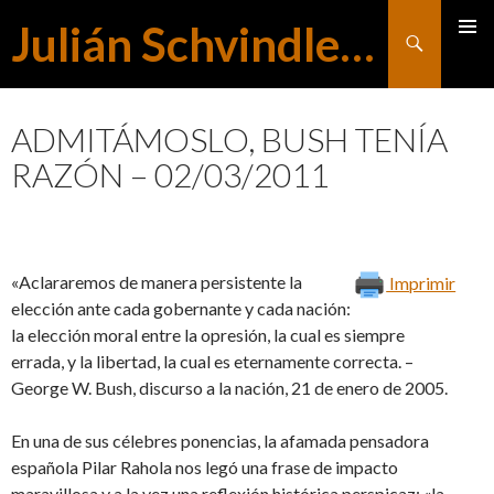
Julián Schvindlerman
Buscar
MENÚ
SALTAR
PRINCI
ADMITÁMOSLO, BUSH TENÍA
RAZÓN – 02/03/2011
AL
CONTENIDO
«Aclararemos de manera persistente la
Imprimir
elección ante cada gobernante y cada nación:
la elección moral entre la opresión, la cual es siempre
errada, y la libertad, la cual es eternamente correcta. –
George W. Bush, discurso a la nación, 21 de enero de 2005.
En una de sus célebres ponencias, la afamada pensadora
española Pilar Rahola nos legó una frase de impacto
maravillosa y a la vez una reflexión histórica perspicaz: «la