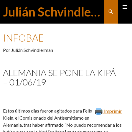
Julián Schvindlerman
Buscar
MENÚ
SALTAR
PRINCI
INFOBAE
AL
Por Julián Schvindlerman
CONTENIDO
ALEMANIA SE PONE LA KIPÁ
– 01/06/19
Estos últimos días fueron agitados para Felix
Imprimir
Klein, el Comisionado del Antisemitismo en
Alemania, tras haber afirmado “No puedo recomendar a los
judíos que usen la kipá [solideo] en todo momento en