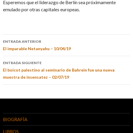
Esperemos que el liderazgo de Berlín sea próximamente
emulado por otras capitales europeas.
ENTRADA ANTERIOR
El imparable Netanyahu – 10/04/19
ENTRADA SIGUIENTE
El boicot palestino al seminario de Bahrein fue una nueva
muestra de insensatez – 02/07/19
BIOGRAFÍA
LIBROS