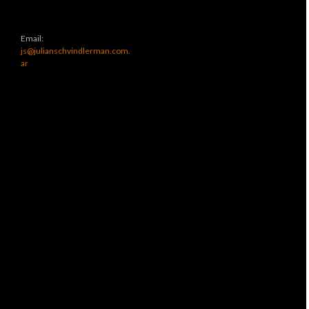
Email:
js@julianschvindlerman.com.
ar