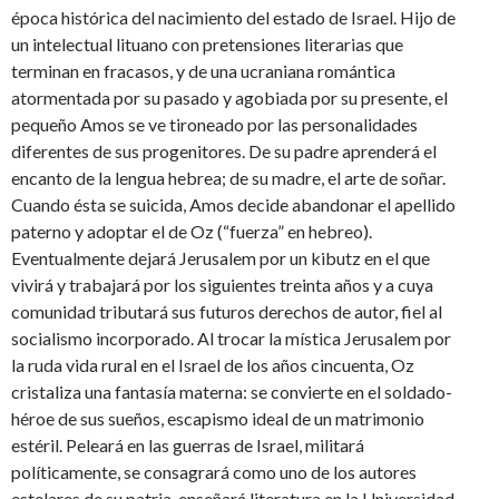
época histórica del nacimiento del estado de Israel. Hijo de
un intelectual lituano con pretensiones literarias que
terminan en fracasos, y de una ucraniana romántica
atormentada por su pasado y agobiada por su presente, el
pequeño Amos se ve tironeado por las personalidades
diferentes de sus progenitores. De su padre aprenderá el
encanto de la lengua hebrea; de su madre, el arte de soñar.
Cuando ésta se suicida, Amos decide abandonar el apellido
paterno y adoptar el de Oz (“fuerza” en hebreo).
Eventualmente dejará Jerusalem por un kibutz en el que
vivirá y trabajará por los siguientes treinta años y a cuya
comunidad tributará sus futuros derechos de autor, fiel al
socialismo incorporado. Al trocar la mística Jerusalem por
la ruda vida rural en el Israel de los años cincuenta, Oz
cristaliza una fantasía materna: se convierte en el soldado-
héroe de sus sueños, escapismo ideal de un matrimonio
estéril. Peleará en las guerras de Israel, militará
políticamente, se consagrará como uno de los autores
estelares de su patria, enseñará literatura en la Universidad