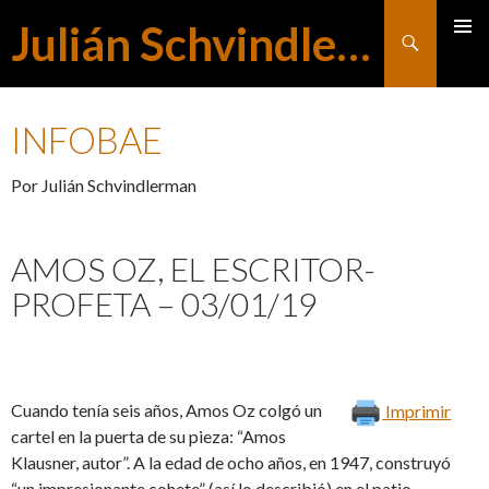
Julián Schvindlerman
Buscar
MENÚ
SALTAR
PRINCI
INFOBAE
AL
Por Julián Schvindlerman
CONTENIDO
AMOS OZ, EL ESCRITOR-
PROFETA – 03/01/19
Cuando tenía seis años, Amos Oz colgó un
Imprimir
cartel en la puerta de su pieza: “Amos
Klausner, autor”. A la edad de ocho años, en 1947, construyó
“un impresionante cohete” (así lo describió) en el patio