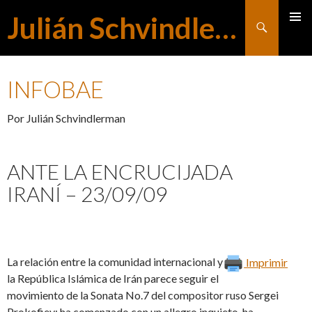
Julián Schvindlerman
Buscar
MENÚ
SALTAR
PRINCI
INFOBAE
AL
Por Julián Schvindlerman
CONTENIDO
ANTE LA ENCRUCIJADA
IRANÍ – 23/09/09
La relación entre la comunidad internacional y
Imprimir
la República Islámica de Irán parece seguir el
movimiento de la Sonata No.7 del compositor ruso Sergei
Prokofiev: ha comenzado con un allegro inquieto, ha