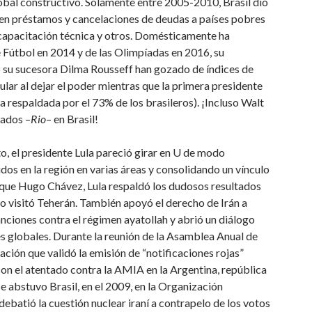
lobal constructivo. Solamente entre 2005-2010, Brasil dio
en préstamos y cancelaciones de deudas a países pobres
 capacitación técnica y otros. Domésticamente ha
 Fútbol en 2014 y de las Olimpíadas en 2016, su
 su sucesora Dilma Rousseff han gozado de índices de
ar al dejar el poder mientras que la primera presidente
ra respaldada por el 73% de los brasileros). ¡Incluso Walt
mados –
Rio
– en Brasil!
, el presidente Lula pareció girar en U de modo
dos en la región en varias áreas y consolidando un vínculo
l que Hugo Chávez, Lula respaldó los dudosos resultados
ismo visitó Teherán. También apoyó el derecho de Irán a
sanciones contra el régimen ayatollah y abrió un diálogo
s globales. Durante la reunión de la Asamblea Anual de
ión que validó la emisión de “notificaciones rojas”
con el atentado contra la AMIA en la Argentina, república
e abstuvo Brasil, en el 2009, en la Organización
ebatió la cuestión nuclear iraní a contrapelo de los votos