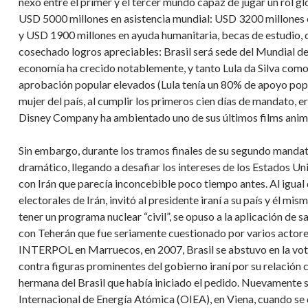
nexo entre el primer y el tercer mundo capaz de jugar un rol g
USD 5000 millones en asistencia mundial: USD 3200 millones 
y USD 1900 millones en ayuda humanitaria, becas de estudio,
cosechado logros apreciables: Brasil será sede del Mundial de
economía ha crecido notablemente, y tanto Lula da Silva como
aprobación popular elevados (Lula tenía un 80% de apoyo popul
mujer del país, al cumplir los primeros cien días de mandato, e
Disney Company ha ambientado uno de sus últimos films ani
Sin embargo, durante los tramos finales de su segundo mandato
dramático, llegando a desafiar los intereses de los Estados Uni
con Irán que parecía inconcebible poco tiempo antes. Al igua
electorales de Irán, invitó al presidente iraní a su país y él m
tener un programa nuclear “civil”, se opuso a la aplicación de 
con Teherán que fue seriamente cuestionado por varios actore
INTERPOL en Marruecos, en 2007, Brasil se abstuvo en la votac
contra figuras prominentes del gobierno iraní por su relación 
hermana del Brasil que había iniciado el pedido. Nuevamente s
Internacional de Energía Atómica (OIEA), en Viena, cuando se d