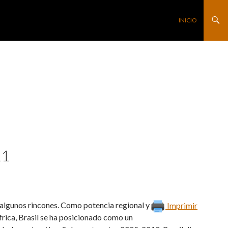
SALTAR AL CONTE
INICIO
11
n algunos rincones. Como potencia regional y
Imprimir
frica, Brasil se ha posicionado como un