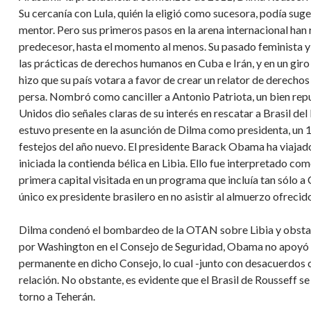
Su cercanía con Lula, quién la eligió como sucesora, podía suge
mentor. Pero sus primeros pasos en la arena internacional han
predecesor, hasta el momento al menos. Su pasado feminista y d
las prácticas de derechos humanos en Cuba e Irán, y en un gir
hizo que su país votara a favor de crear un relator de derecho
persa. Nombró como canciller a Antonio Patriota, un bien re
Unidos dio señales claras de su interés en rescatar a Brasil del
estuvo presente en la asunción de Dilma como presidenta, un 1 
festejos del año nuevo. El presidente Barack Obama ha viajad
iniciada la contienda bélica en Libia. Ello fue interpretado c
primera capital visitada en un programa que incluía tan sólo a 
único ex presidente brasilero en no asistir al almuerzo ofreci
Dilma condenó el bombardeo de la OTAN sobre Libia y obstac
por Washington en el Consejo de Seguridad, Obama no apoyó l
permanente en dicho Consejo, lo cual -junto con desacuerdos 
relación. No obstante, es evidente que el Brasil de Rousseff s
torno a Teherán.