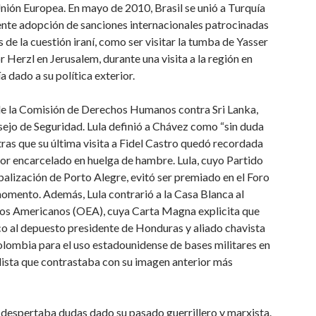
Unión Europea. En mayo de 2010, Brasil se unió a Turquía
nente adopción de sanciones internacionales patrocinadas
e la cuestión iraní, como ser visitar la tumba de Yasser
 Herzl en Jerusalem, durante una visita a la región en
 dado a su política exterior.
o de la Comisión de Derechos Humanos contra Sri Lanka,
ejo de Seguridad. Lula definió a Chávez como “sin duda
tras que su última visita a Fidel Castro quedó recordada
tor encarcelado en huelga de hambre. Lula, cuyo Partido
balización de Porto Alegre, evitó ser premiado en el Foro
omento. Además, Lula contrarió a la Casa Blanca al
dos Americanos (OEA), cuya Carta Magna explicita que
o al depuesto presidente de Honduras y aliado chavista
lombia para el uso estadounidense de bases militares en
dista que contrastaba con su imagen anterior más
 despertaba dudas dado su pasado guerrillero y marxista.