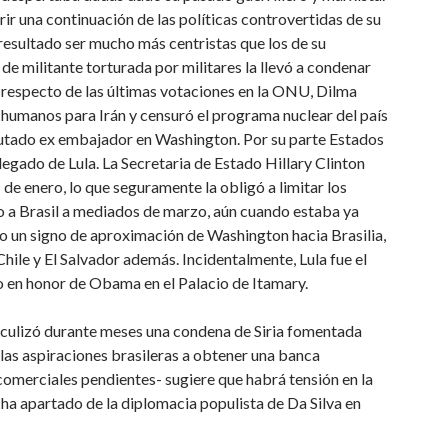
rir una continuación de las políticas controvertidas de su
 resultado ser mucho más centristas que los de su
e militante torturada por militares la llevó a condenar
o respecto de las últimas votaciones en la ONU, Dilma
s humanos para Irán y censuró el programa nuclear del país
putado ex embajador en Washington. Por su parte Estados
 legado de Lula. La Secretaria de Estado Hillary Clinton
de enero, lo que seguramente la obligó a limitar los
o a Brasil a mediados de marzo, aún cuando estaba ya
omo un signo de aproximación de Washington hacia Brasilia,
Chile y El Salvador además. Incidentalmente, Lula fue el
do en honor de Obama en el Palacio de Itamary.
ulizó durante meses una condena de Siria fomentada
as aspiraciones brasileras a obtener una banca
comerciales pendientes- sugiere que habrá tensión en la
e ha apartado de la diplomacia populista de Da Silva en