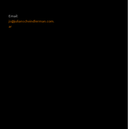
Email:
js@julianschvindlerman.com.
ar