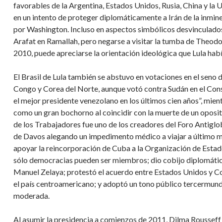
favorables de la Argentina, Estados Unidos, Rusia, China y la 
en un intento de proteger diplomáticamente a Irán de la inmi
por Washington. Incluso en aspectos simbólicos desvinculados d
Arafat en Ramallah, pero negarse a visitar la tumba de Theodor
2010, puede apreciarse la orientación ideológica que Lula había
El Brasil de Lula también se abstuvo en votaciones en el sen
Congo y Corea del Norte, aunque votó contra Sudán en el Cons
el mejor presidente venezolano en los últimos cien años”, mien
como un gran bochorno al coincidir con la muerte de un oposi
de los Trabajadores fue uno de los creadores del Foro Antiglo
de Davos alegando un impedimento médico a viajar a último m
apoyar la reincorporación de Cuba a la Organización de Esta
sólo democracias pueden ser miembros; dio cobijo diplomátic
Manuel Zelaya; protestó el acuerdo entre Estados Unidos y Co
el país centroamericano; y adoptó un tono público tercermun
moderada.
Al asumir la presidencia a comienzos de 2011, Dilma Rousseff