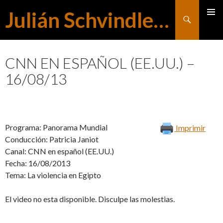
Julián Schvindlerman
Buscar
MENÚ
SALTAR
PRINCI
CNN EN ESPAÑOL (EE.UU.) –
16/08/13
AL
CONTENIDO
Programa: Panorama Mundial
Imprimir
Conducción: Patricia Janiot
Canal: CNN en español (EE.UU.)
Fecha: 16/08/2013
Tema: La violencia en Egipto
El video no esta disponible. Disculpe las molestias.