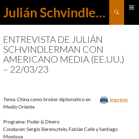
Julián Schvindlerman
Buscar
MENÚ
SALTAR
PRINCI
ENTREVISTA DE JULIÁN
SCHVINDLERMAN CON
AL
AMERICANO MEDIA (EE.UU.)
– 22/03/23
CONTENIDO
Tema: China como broker diplomático en
Imprimir
Medio Oriente
Programa: Poder & Dinero
Conducen: Sergio Berensztein, Fabián Calle y Santiago
Montoya