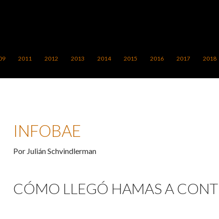
LTAR AL CONTENIDO
09
2011
2012
2013
2014
2015
2016
2017
2018
INFOBAE
Por Julián Schvindlerman
CÓMO LLEGÓ HAMAS A CONTR