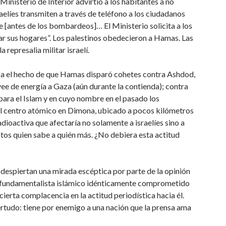
 Ministerio de Interior advirtió a los habitantes a no
aelíes transmiten a través de teléfono a los ciudadanos
 [antes de los bombardeos]… El Ministerio solicita a los
r sus hogares”. Los palestinos obedecieron a Hamas. Las
 represalia militar israelí.
sa el hecho de que Hamas disparó cohetes contra Ashdod,
ovee de energía a Gaza (aún durante la contienda); contra
para el Islam y en cuyo nombre en el pasado los
a el centro atómico en Dimona, ubicado a pocos kilómetros
ioactiva que afectaría no solamente a israelíes sino a
ntos quien sabe a quién más. ¿No debiera esta actitud
despiertan una mirada escéptica por parte de la opinión
o fundamentalista islámico idénticamente comprometido
a cierta complacencia en la actitud periodística hacia él.
ertudo: tiene por enemigo a una nación que la prensa ama