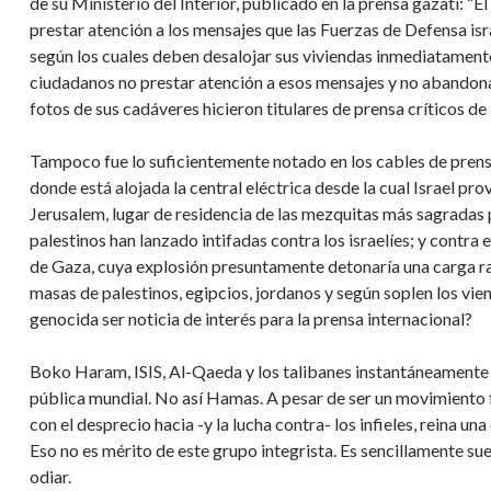
de su Ministerio del Interior, publicado en la prensa gazatí: “El
prestar atención a los mensajes que las Fuerzas de Defensa isr
según los cuales deben desalojar sus viviendas inmediatamente
ciudadanos no prestar atención a esos mensajes y no abandona
fotos de sus cadáveres hicieron titulares de prensa críticos de la
Tampoco fue lo suficientemente notado en los cables de pren
donde está alojada la central eléctrica desde la cual Israel pr
Jerusalem, lugar de residencia de las mezquitas más sagradas 
palestinos han lanzado intifadas contra los israelíes; y contr
de Gaza, cuya explosión presuntamente detonaría una carga rad
masas de palestinos, egipcios, jordanos y según soplen los vie
genocida ser noticia de interés para la prensa internacional?
Boko Haram, ISIS, Al-Qaeda y los talibanes instantáneamente 
pública mundial. No así Hamas. A pesar de ser un movimient
con el desprecio hacia -y la lucha contra- los infieles, reina un
Eso no es mérito de este grupo integrista. Es sencillamente su
odiar.