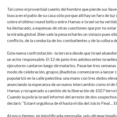
Tal como el proverbial cuento del hombre que pierde sus llaves
busca en el patio de su casa sólo porque allí hay un faro de luz
sobre el último round bélico entre Hamas e Israel se ha vertid
ha destacado, a expensas de otras cuestiones que por no estar
la mirada global. Bien vale la pena echarles un vistazo pues el
conflicto, de la conducta de los combatientes y de la cultura 
Esta nueva confrontación -la tercera desde que Israel abandon
un actor responsable. El 12 de junio tres adolescentes israelíe
ejecutores cantaron luego de matarlos. Pasarían tres semanas h
modo de celebración, grupos jihadistas comenzaron a lanzar c
popularizó en la calle palestina: una mano con tres dedos elev
anunciando la esperanza de un nuevo intercambio como el de Gi
Hamas y recuperado a cambio de la liberación de 1027 terroris
Cuando la policía israelí informó del arresto de dos sospechoso
declaró: “Estaré orgullosa de él hasta el día del Juicio Final… El
Al poco tiempo, en injustificada represalia, seis ultranacionali