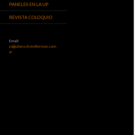
PANELES EN LA UP
REVISTA COLOQUIO
Email:
js@julianschvindlerman.com.
ar