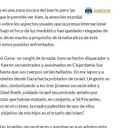
 en una zona oscura del barrio pero las
Imprimir
 que le permite ver bien, la atención mundial
o sobre los aspectos usuales que la prensa internacional
 bajo el foco de luz mediático han quedado relegadas de
las dicen mucho a propósito de la naturaleza de este
de estos pueblos enfrentados.
ó Gaza- no surgió de la nada; tuvo un hecho disparador y
s fueron secuestrados y asesinados en Cisjordania. Sus
asta que sus cuerpos serían hallados. En ese lapso y a
ohetes desde Gaza hacia poblados de Israel. Un gesto se
ados, simbolizando a los tres jóvenes secuestrados y
lad Shalit, soldado israelí secuestrado antaño por
tas que habían matado, en conjunto, a 569 israelíes.
s en el crimen, la madre palestina de uno de ellos
 objetivo de mis hijos es el triunfo del Islam”.
stas israelíes secuestraron y asesinaron a un adolescente