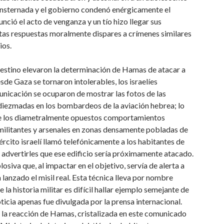
consternada y el gobierno condenó enérgicamente el
nció el acto de venganza y un tío hizo llegar sus
Estas respuestas moralmente dispares a crímenes similares
ios.
palestino elevaron la determinación de Hamas de atacar a
sde Gaza se tornaron intolerables, los israelíes
nicación se ocuparon de mostrar las fotos de las
s diezmadas en los bombardeos de la aviación hebrea; lo
bre los diametralmente opuestos comportamientos
militantes y arsenales en zonas densamente pobladas de
ejército israelí llamó telefónicamente a los habitantes de
 advertirles que ese edificio sería próximamente atacado.
osiva que, al impactar en el objetivo, servía de alerta a
 lanzado el misil real. Esta técnica lleva por nombre
de la historia militar es difícil hallar ejemplo semejante de
ticia apenas fue divulgada por la prensa internacional.
 la reacción de Hamas, cristalizada en este comunicado