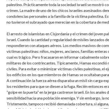
palestino. Prácticamente toda la sociedad israelí se mostró 
crimen. La madre de uno de los chicos israelíes asesinados denu
condolencias personales a la familia de la víctima palestina. 
no tuvieron el subrayado que merecían en la cobertura de med
El arresto de islamistas en Cisjordania y el crimen del joven 
Israel. Cuando la cantidad y regularidad de misiles lanzados de
respondieron con ataques aéreos. Los medios masivos de comu
víctimas palestinas: niños, mujeres, ancianos, familias entera
cual es trágico. Pero fracasaron en informar cabalmente so
militares de los contrincantes. Típicamente, Hamas escondió 
civiles. Para evitar o minimizar víctimas civiles palestinas, el 
los edificios en los que miembros de Hamas se ocultaban para
A continuación la fuerza aérea disparaba un misil sin carga expl
los residentes para que se diesen a la fuga. Recién entonces era
“golpe en la puerta” en la jerga castrense israelí. En los anales 
sensibilidad hacia una población enemiga. Y sin embargo, la no
Tristemente, tampoco recibió demasiada cobertura, si alguna,