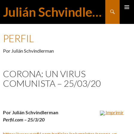
Julián Schvindlerman
Buscar
MENÚ
SALTAR
PRINCI
PERFIL
AL
Por Julián Schvindlerman
CONTENIDO
CORONA: UN VIRUS
COMUNISTA – 25/03/20
Por Julián Schvindlerman
Imprimir
Perfil.com – 25/3/20
https://www.perfil.com/noticias/columnistas/corona-un-