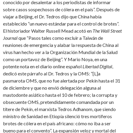
conocido por desalentar a los periodistas de informar
sobre casos sospechosos de cólera en el país”. Después de
viajar a Beijing, el Dr. Tedros dijo que China había
establecido “un nuevo estándar para el control de brotes”.
El historiador Walter Russell Mead acotó en
The Wall Street
Journal
que “Pasos tales como excluir a Taiwán de
reuniones de emergencia y alabar la respuesta de China al
virus han hecho ver a la Organización Mundial de la Salud
como un portavoz de Beijing”. Y Mario Noya, en una
potente nota en el diario online español
Libertad Digital
,
dedicó este párrafo al Dr. Tedros y la OMS: “[L]a
pasmarota OMS, que no fue alertada por Pekín hasta el 31
de diciembre y que no envió delegación alguna al
mastodonte asiático hasta el 10 de febrero; la corrupta y
obsecuente OMS, pretendidamente comandada por un
títere de Pekín, el marxista Tedros Adhanom, que siendo
ministro de Sanidad en Etiopía silenció tres mortíferos
brotes de cólera en el país africano: cómo no iba a ser
bueno para el convento”. La expansión veloz y mortal del