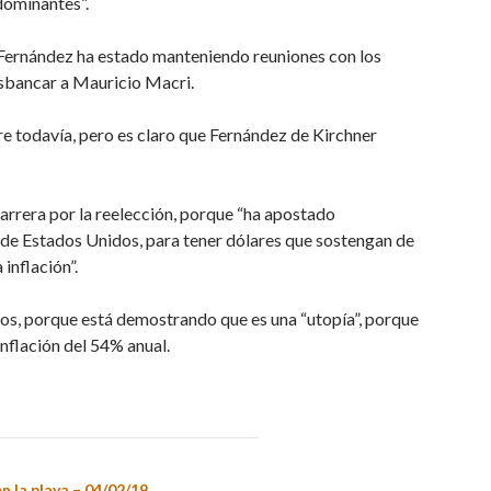
dominantes”.
 Fernández ha estado manteniendo reuniones con los
esbancar a Mauricio Macri.
re todavía, pero es claro que Fernández de Kirchner
 carrera por la reelección, porque “ha apostado
de Estados Unidos, para tener dólares que sostengan de
inflación”.
tos, porque está demostrando que es una “utopía”, porque
nflación del 54% anual.
n la playa – 04/02/19