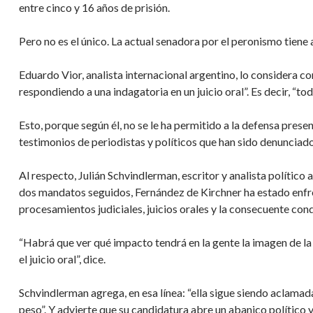
entre cinco y 16 años de prisión.
Pero no es el único. La actual senadora por el peronismo tiene 
Eduardo Vior, analista internacional argentino, lo considera c
respondiendo a una indagatoria en un juicio oral”. Es decir, “to
Esto, porque según él, no se le ha permitido a la defensa prese
testimonios de periodistas y políticos que han sido denunciado
Al respecto, Julián Schvindlerman, escritor y analista político 
dos mandatos seguidos, Fernández de Kirchner ha estado enfre
procesamientos judiciales, juicios orales y la consecuente co
“Habrá que ver qué impacto tendrá en la gente la imagen de la
el juicio oral”, dice.
Schvindlerman agrega, en esa línea: “ella sigue siendo aclamada 
peso”. Y advierte que su candidatura abre un abanico político y 