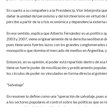
En cuanto a su compañero a la Presidencia, Vior interpreta qu
dañar la unidad del peronismo y del kirchnerismo en virtud de 
percibe a partir de la crisis económica y dependencia externa d
En ese sentido, explica que Alberto Fernández es un político q
2003 y 2007, viene originariamente de la derecha neoliberal d
pues tiene unos fuertes lazos con los grandes conglomerados e
monopólico que domina el mercado de medios en Argentina, y
Entonces, en su opinión, el poder está repartido dentro de es
tiene un fuerte poder de movilización y predicamento popular
los círculos de poder no vinculados en forma directa al gobie
“Salvataje”
En resumen lo define como una “operación de salvataje, pues 
a los sectores populares el control sobre las políticas que se r