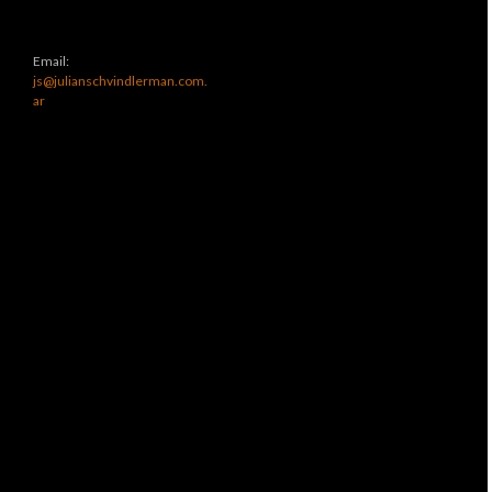
Email:
js@julianschvindlerman.com.
ar