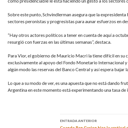
como presidenciable le está haciendo un gesto a los sectores 
Sobre este punto, Schvindlerman asegura que la expresidenta
sectores peronistas y progresistas para aunar esfuerzos en d
“Hay otros actores políticos a tener en cuenta de aquí a octub
resurgió con fuerzas en las últimas semanas”, destaca.
Para Vior, el gobierno de Mauricio Macri la tiene difícil en su
exclusivamente al apoyo del Fondo Monetario Internacional y 
algún modo las reservas del Banco Central y así espera bajar la 
Lo que a su modo de ver, es una apuesta que no está dando fru
Argentina en este momento está experimentando una tasa de i
ENTRADA ANTERIOR
Cuando Ben Gurion hizo la vertical e