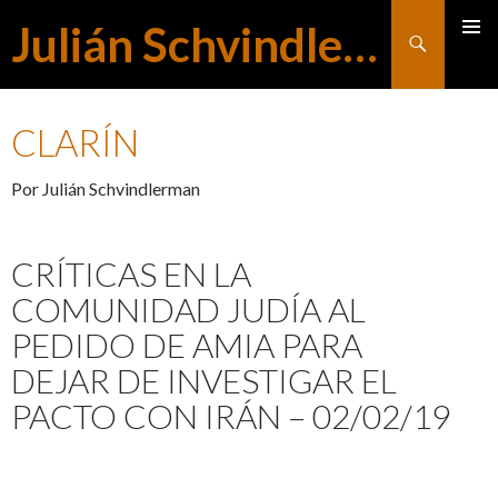
Julián Schvindlerman
Buscar
MENÚ
SALTAR
PRINCI
CLARÍN
AL
Por Julián Schvindlerman
CONTENIDO
CRÍTICAS EN LA
COMUNIDAD JUDÍA AL
PEDIDO DE AMIA PARA
DEJAR DE INVESTIGAR EL
PACTO CON IRÁN – 02/02/19