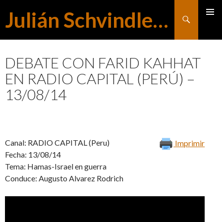
Julián Schvindlerman
Buscar
MENÚ
SALTAR
PRINCI
DEBATE CON FARID KAHHAT
EN RADIO CAPITAL (PERÚ) –
AL
13/08/14
CONTENIDO
Canal: RADIO CAPITAL (Peru)
Imprimir
Fecha: 13/08/14
Tema: Hamas-Israel en guerra
Conduce: Augusto Alvarez Rodrich