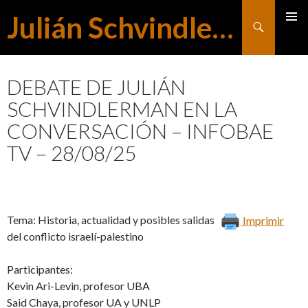
Julián Schvindlerman
Buscar
MENÚ
SALTAR
PRINCI
DEBATE DE JULIÁN
SCHVINDLERMAN EN LA
AL
CONVERSACIÓN – INFOBAE
TV – 28/08/25
CONTENIDO
Tema: Historia, actualidad y posibles salidas
Imprimir
del conflicto israelí-palestino
Participantes:
Kevin Ari-Levin, profesor UBA
Said Chaya, profesor UA y UNLP