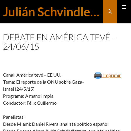
Julián Schvindlerman
Buscar
MENÚ
SALTAR
PRINCI
DEBATE EN AMÉRICA TEVÉ –
24/06/15
AL
CONTENIDO
Canal: América tevé – EE.UU.
Imprimir
Tema: El reporte de la ONU sobre Gaza-
Israel (24/5/15)
Programa: A mano limpia
Conductor: Félix Guillermo
Panelistas:
Desde Miami: Daniel Rivera, analista político español
Desde Buenos Aires: Julián Schvindlerman, analista político