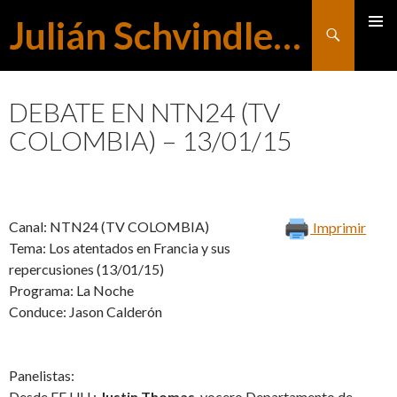
Julián Schvindlerman
Buscar
MENÚ
SALTAR
PRINCI
DEBATE EN NTN24 (TV
COLOMBIA) – 13/01/15
AL
CONTENIDO
Canal: NTN24 (TV COLOMBIA)
Imprimir
Tema: Los atentados en Francia y sus
repercusiones (13/01/15)
Programa: La Noche
Conduce: Jason Calderón
Panelistas:
Desde EE.UU.:
Justin Thomas
, vocero Departamento de