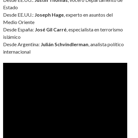
Estado
Desde EE.UU.:
Joseph Hage
, experto en asuntos del
Medio Oriente
Desde España:
José Gil Carré
, especialista en terrorismo
islámico
Desde Argentina:
Julián Schvindlerman
, analista político
internacional