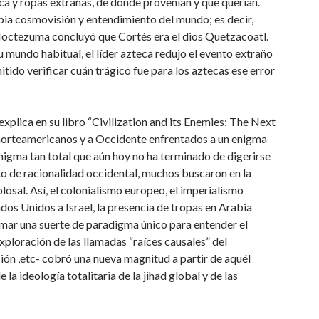
nca y ropas extrañas, de donde provenían y que querían.
ia cosmovisión y entendimiento del mundo; es decir,
Moctezuma concluyó que Cortés era el dios Quetzacoatl.
undo habitual, el líder azteca redujo el evento extraño
itido verificar cuán trágico fue para los aztecas ese error
xplica en su libro “Civilization and its Enemies: The Next
 norteamericanos y a Occidente enfrentados a un enigma
enigma tan total que aún hoy no ha terminado de digerirse
o de racionalidad occidental, muchos buscaron en la
losal. Así, el colonialismo europeo, el imperialismo
ados Unidos a Israel, la presencia de tropas en Arabia
rmar una suerte de paradigma único para entender el
 exploración de las llamadas “raíces causales” del
ión ,etc- cobró una nueva magnitud a partir de aquél
a ideología totalitaria de la jihad global y de las