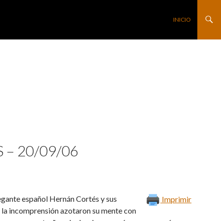
SALTAR AL CONTE
INICIO
 – 20/09/06
egante español Hernán Cortés y sus
Imprimir
y la incomprensión azotaron su mente con