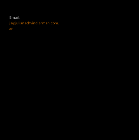
Email:
js@julianschvindlerman.com.
ar