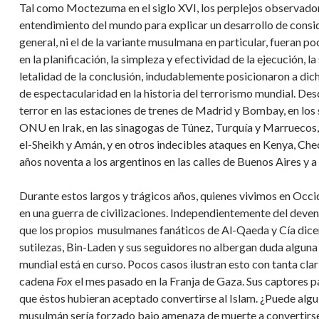
Tal como Moctezuma en el siglo XVI, los perplejos observadore
entendimiento del mundo para explicar un desarrollo de consid
general, ni el de la variante musulmana en particular, fueran p
en la planificación, la simpleza y efectividad de la ejecución, l
letalidad de la conclusión, indudablemente posicionaron a dic
de espectacularidad en la historia del terrorismo mundial. Desd
terror en las estaciones de trenes de Madrid y Bombay, en los s
ONU en Irak, en las sinagogas de Túnez, Turquía y Marruecos, e
el-Sheikh y Amán, y en otros indecibles ataques en Kenya, Che
años noventa a los argentinos en las calles de Buenos Aires y a l
Durante estos largos y trágicos años, quienes vivimos en Occ
en una guerra de civilizaciones. Independientemente del devenir
que los propios musulmanes fanáticos de Al-Qaeda y Cía dic
sutilezas, Bin-Laden y sus seguidores no albergan duda alguna 
mundial está en curso. Pocos casos ilustran esto con tanta cla
cadena
Fox
el mes pasado en la Franja de Gaza. Sus captores pa
que éstos hubieran aceptado convertirse al Islam. ¿Puede algu
musulmán sería forzado bajo amenaza de muerte a convertirse