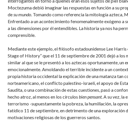
interrogantes en torno a quienes eran esos sujetos de piel bla
Moctezuma debió imaginar las respuestas en función a su prop
de
su mundo
. Tomando como referencia la mitología azteca, 
Enfrentado a un acontecimiento fenomenalmente exógeno a su m
a las dimensiones por él entendibles. La historia ya nos ha perm
comprensible.
Mediante este ejemplo, el filósofo estadounidense Lee Harris e
Stage of History” que el 11 de septiembre de 2001 dejó a los
similar al que se le presentó a los aztecas oportunamente, un 
emocionalmente. Amoldando el terrible incidente a un context
propia historia occidental la explicación de una matanza tan co
norteamericano, el conflicto palestino-israelí, el apoyo de Est
Saudita, o una combinación de estas cuestiones, pasó a confo
hecho atroz, al menos en los círculos
bien pensant
. A su vez, la
terrorismo -supuestamente la pobreza, la humillación, la opres
fatídico 11 de septiembre, en detrimento de una exploración de l
motivaciones religiosas de los guerreros santos.