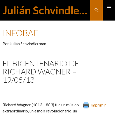
Julián Schvindlerman
Buscar
MENÚ
SALTAR
PRINCI
INFOBAE
AL
Por Julián Schvindlerman
CONTENIDO
EL BICENTENARIO DE
RICHARD WAGNER –
19/05/13
Richard Wagner (1813-1883) fue un músico
Imprimir
extraordinario, un esnob revolucionario, un