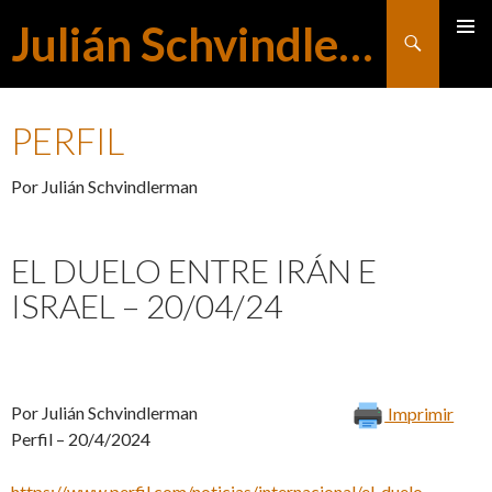
Julián Schvindlerman
Buscar
MENÚ
SALTAR
PRINCI
PERFIL
AL
Por Julián Schvindlerman
CONTENIDO
EL DUELO ENTRE IRÁN E
ISRAEL – 20/04/24
Por Julián Schvindlerman
Imprimir
Perfil – 20/4/2024
https://www.perfil.com/noticias/internacional/el-duelo-