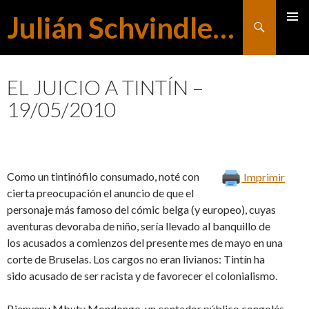
Julián Schvindlerman
Buscar
MENÚ
SALTAR
PRINCI
EL JUICIO A TINTÍN –
19/05/2010
AL
CONTENIDO
Como un tintinófilo consumado, noté con
Imprimir
cierta preocupación el anuncio de que el
personaje más famoso del cómic belga (y europeo), cuyas
aventuras devoraba de niño, sería llevado al banquillo de
los acusados a comienzos del presente mes de mayo en una
corte de Bruselas. Los cargos no eran livianos: Tintín ha
sido acusado de ser racista y de favorecer el colonialismo.
Bienvenu Mbutu Mondongo, un contador público congolés