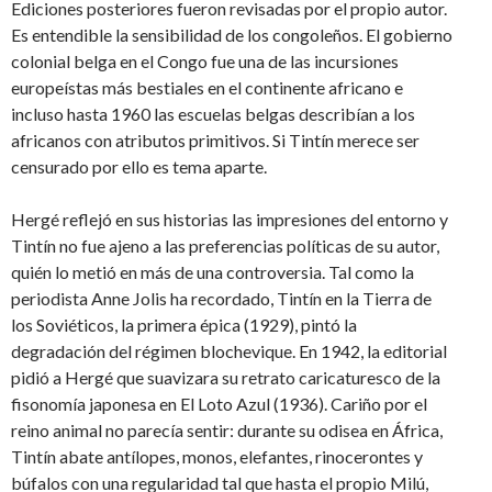
Ediciones posteriores fueron revisadas por el propio autor.
Es entendible la sensibilidad de los congoleños. El gobierno
colonial belga en el Congo fue una de las incursiones
europeístas más bestiales en el continente africano e
incluso hasta 1960 las escuelas belgas describían a los
africanos con atributos primitivos. Si Tintín merece ser
censurado por ello es tema aparte.
Hergé reflejó en sus historias las impresiones del entorno y
Tintín no fue ajeno a las preferencias políticas de su autor,
quién lo metió en más de una controversia. Tal como la
periodista Anne Jolis ha recordado, Tintín en la Tierra de
los Soviéticos, la primera épica (1929), pintó la
degradación del régimen blochevique. En 1942, la editorial
pidió a Hergé que suavizara su retrato caricaturesco de la
fisonomía japonesa en El Loto Azul (1936). Cariño por el
reino animal no parecía sentir: durante su odisea en África,
Tintín abate antílopes, monos, elefantes, rinocerontes y
búfalos con una regularidad tal que hasta el propio Milú,