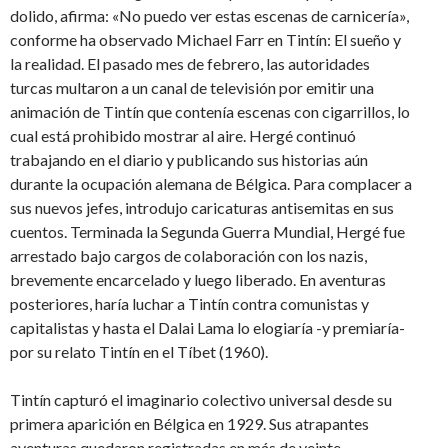
dolido, afirma: «No puedo ver estas escenas de carnicería»,
conforme ha observado Michael Farr en Tintín: El sueño y
la realidad. El pasado mes de febrero, las autoridades
turcas multaron a un canal de televisión por emitir una
animación de Tintín que contenía escenas con cigarrillos, lo
cual está prohibido mostrar al aire. Hergé continuó
trabajando en el diario y publicando sus historias aún
durante la ocupación alemana de Bélgica. Para complacer a
sus nuevos jefes, introdujo caricaturas antisemitas en sus
cuentos. Terminada la Segunda Guerra Mundial, Hergé fue
arrestado bajo cargos de colaboración con los nazis,
brevemente encarcelado y luego liberado. En aventuras
posteriores, haría luchar a Tintín contra comunistas y
capitalistas y hasta el Dalai Lama lo elogiaría -y premiaría-
por su relato Tintín en el Tíbet (1960).
Tintín capturó el imaginario colectivo universal desde su
primera aparición en Bélgica en 1929. Sus atrapantes
aventuras quedaron registradas en más de veinte