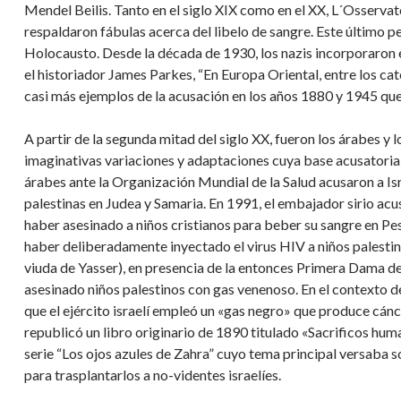
Mendel Beilis. Tanto en el siglo XIX como en el XX, L´Osservat
respaldaron fábulas acerca del libelo de sangre. Este último p
Holocausto. Desde la década de 1930, los nazis incorporaron e
el historiador James Parkes, “En Europa Oriental, entre los c
casi más ejemplos de la acusación en los años 1880 y 1945 que
A partir de la segunda mitad del siglo XX, fueron los árabes 
imaginativas variaciones y adaptaciones cuya base acusatoria
árabes ante la Organización Mundial de la Salud acusaron a I
palestinas en Judea y Samaria. En 1991, el embajador sirio a
haber asesinado a niños cristianos para beber su sangre en Pes
haber deliberadamente inyectado el virus HIV a niños palestino
viuda de Yasser), en presencia de la entonces Primera Dama de
asesinado niños palestinos con gas venenoso. En el contexto de
que el ejército israelí empleó un «gas negro» que produce cánc
republicó un libro originario de 1890 titulado «Sacrificos human
serie “Los ojos azules de Zahra” cuyo tema principal versaba so
para trasplantarlos a no-videntes israelíes.