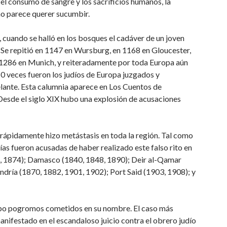
 el consumo de sangre y los sacrificios humanos, la
no parece querer sucumbir.
 cuando se halló en los bosques el cadáver de un joven
 Se repitió en 1147 en Wursburg, en 1168 en Gloucester,
n 1286 en Munich, y reiteradamente por toda Europa aún
50 veces fueron los judíos de Europa juzgados y
elante. Esta calumnia aparece en Los Cuentos de
esde el siglo XIX hubo una explosión de acusaciones
 rápidamente hizo metástasis en toda la región. Tal como
s fueron acusadas de haber realizado este falso rito en
2, 1874); Damasco (1840, 1848, 1890); Deir al-Qamar
ndría (1870, 1882, 1901, 1902); Port Said (1903, 1908); y
ubo pogromos cometidos en su nombre. El caso más
manifestado en el escandaloso juicio contra el obrero judío