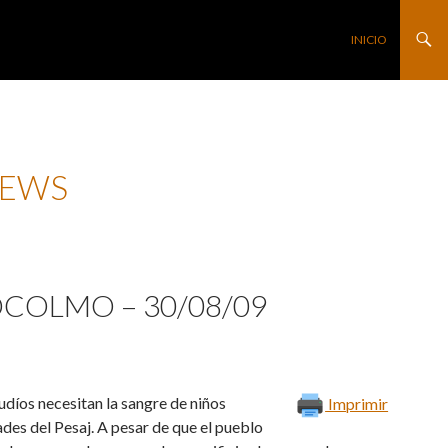
SALTAR AL CONTE
INICIO
NEWS
OCOLMO – 30/08/09
udíos necesitan la sangre de niños
Imprimir
ades del Pesaj. A pesar de que el pueblo