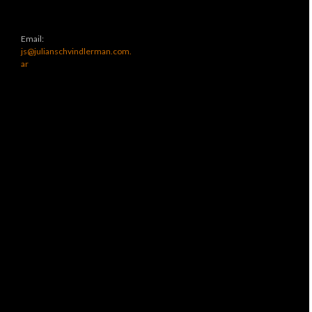
Email:
js@julianschvindlerman.com.
ar