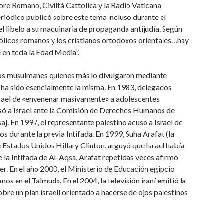
ore Romano, Civiltá Cattolica y la Radio Vaticana
eriódico publicó sobre este tema incluso durante el
l libelo a su maquinaria de propaganda antijudía. Según
atólicos romanos y los cristianos ortodoxos orientales…hay
 en toda la Edad Media”.
y los musulmanes quienes más lo divulgaron mediante
 ha sido esencialmente la misma. En 1983, delegados
srael de «envenenar masivamente» a adolescentes
cusó a Israel ante la Comisión de Derechos Humanos de
aj. En 1997, el representante palestino acusó a Israel de
s durante la previa Intifada. En 1999, Suha Arafat (la
 Estados Unidos Hillary Clinton, arguyó que Israel había
 la Intifada de Al-Aqsa, Arafat repetidas veces afirmó
er. En el año 2000, el Ministerio de Educación egipcio
os en el Talmud». En el 2004, la televisión iraní emitió la
bre un plan israelí orientado a hacerse de ojos palestinos