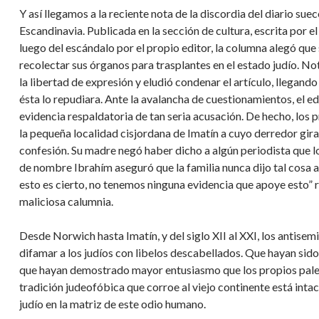
Y así llegamos a la reciente nota de la discordia del diario su
Escandinavia. Publicada en la sección de cultura, escrita por 
luego del escándalo por el propio editor, la columna alegó que
recolectar sus órganos para trasplantes en el estado judío. No
la libertad de expresión y eludió condenar el artículo, llegan
ésta lo repudiara. Ante la avalancha de cuestionamientos, el ed
evidencia respaldatoria de tan seria acusación. De hecho, los 
la pequeña localidad cisjordana de Imatín a cuyo derredor girab
confesión. Su madre negó haber dicho a algún periodista que l
de nombre Ibrahím aseguró que la familia nunca dijo tal cosa al
esto es cierto, no tenemos ninguna evidencia que apoye esto” r
maliciosa calumnia.
Desde Norwich hasta Imatín, y del siglo XII al XXI, los antise
difamar a los judíos con libelos descabellados. Que hayan sid
que hayan demostrado mayor entusiasmo que los propios palest
tradición judeofóbica que corroe al viejo continente está intac
judío en la matriz de este odio humano.