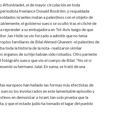
eco Aftonbladet, el de mayor circulación en toda
el periodista freelance Donald Boström, y respaldada
 soldados israelíes matan a palestinos con el objeto de
tablemente, el gobierno sueco se ocultó tras el cliché de
do a reprender a su embajadora en Tel-Aviv luego de que
itor Jan Helin se vio forzado a admitir que no tenía
propios familiares de Bilal Ahmed Ghanem -el palestino de
a toda la historia de la nota- realizaron similar
os órganos de su hijo habían sido robados. Otro pariente
 fotógrafo sueco que vio el cuerpo de Bilal. “No sé si
esumió su hermano Jalal. En suma, se trató de una
mitas europeos han hallado las formas más efectistas de
o suecos los involucrados en este lamentable episodio y
inos en demonizar a Israel, tan solo prueba que la
ta, y que el estado judío ha tomado el lugar del pueblo