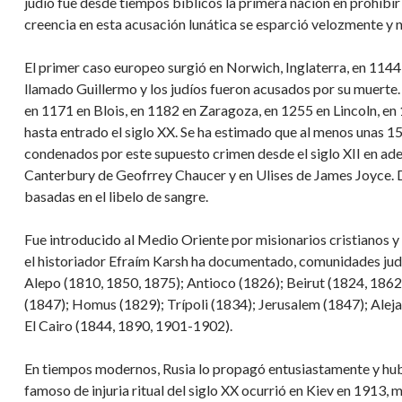
judío fue desde tiempos bíblicos la primera nación en prohibir
creencia en esta acusación lunática se esparció velozmente y 
El primer caso europeo surgió en Norwich, Inglaterra, en 1144,
llamado Guillermo y los judíos fueron acusados por su muerte.
en 1171 en Blois, en 1182 en Zaragoza, en 1255 en Lincoln, e
hasta entrado el siglo XX. Se ha estimado que al menos unas 1
condenados por este supuesto crimen desde el siglo XII en ad
Canterbury de Geofrrey Chaucer y en Ulises de James Joyce. D
basadas en el libelo de sangre.
Fue introducido al Medio Oriente por misionarios cristianos y
el historiador Efraím Karsh ha documentado, comunidades judía
Alepo (1810, 1850, 1875); Antioco (1826); Beirut (1824, 186
(1847); Homus (1829); Trípoli (1834); Jerusalem (1847); Aleja
El Cairo (1844, 1890, 1901-1902).
En tiempos modernos, Rusia lo propagó entusiastamente y h
famoso de injuria ritual del siglo XX ocurrió en Kiev en 1913, 