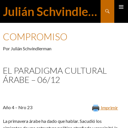
Julián Schvindlerman
Buscar
MENÚ
SALTAR
PRINCI
COMPROMISO
AL
Por Julián Schvindlerman
CONTENIDO
EL PARADIGMA CULTURAL
ÁRABE – 06/12
Año 4 – Nro 23
Imprimir
La primavera árabe ha dado que hablar. Sacudió los
cimientos de una estructura política atrofiada y precipitó la