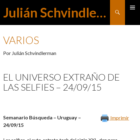
Julián Schvindlerman
Buscar
MENÚ
SALTAR
PRINCI
VARIOS
AL
Por Julián Schvindlerman
CONTENIDO
EL UNIVERSO EXTRAÑO DE
LAS SELFIES – 24/09/15
Semanario Búsqueda – Uruguay –
Imprimir
24/09/15
Las selfies-el auto-retrato tech del siglo XXI- dan para