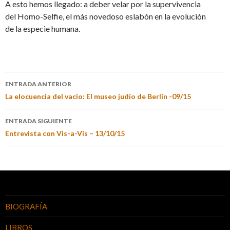
A esto hemos llegado: a deber velar por la supervivencia
del Homo-Selfie, el más novedoso eslabón en la evolución
de la especie humana.
ENTRADA ANTERIOR
La elocuencia del vacio: El museo judío de Berlín -09/15
ENTRADA SIGUIENTE
Entrevista con Vis-a-Vis – 13/10/15
BIOGRAFÍA
LIBROS