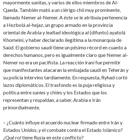
mayormente sunitas, y varios de ellos miembros de Al-
Qaeda. También mató a un clérigo chií muy prominente,
llamado Nemer al-Nemer. A éste se le atribuía pertenencia
a Hezbolá al-hejaz, un grupo armado en la provincia
oriental de Arabia y lealtad ideológica al (difunto) ayatolá
Khomeini, y haber declarado ilegítima a la monarquía de
Saúd. El gobierno saudí tiene un pésimo récord en cuanto a
derechos humanos, pero es igualmente claro que Nemer al-
Nemer no era un pacifista. La reacción iraní fue permitir
que manifestantes atacaran la embajada saudí en Teherán y
su policía intervino tardíamente. En respuesta, Ryhad cortó
lazos diplomáticos. El trasfondo es la puja religiosa y
política entre suníes y chiíes y los Estados que los
representan y respaldan, a saber, Arabia e Irán
primordialmente.
– ¿Cuánto influye el acuerdo nuclear firmado entre Irán y
Estados Unidos, y el combate contra el Estado Islámico?
¿Qué rol tiene Rusia en este conflicto?