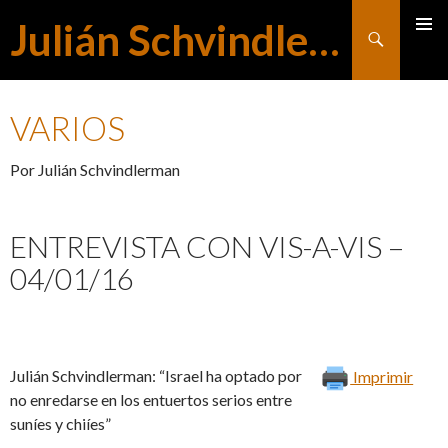
Julián Schvindlerman
Buscar
MENÚ
SALTAR
PRINCI
VARIOS
AL
Por Julián Schvindlerman
CONTENIDO
ENTREVISTA CON VIS-A-VIS –
04/01/16
Julián Schvindlerman: “Israel ha optado por
Imprimir
no enredarse en los entuertos serios entre
suníes y chiíes”