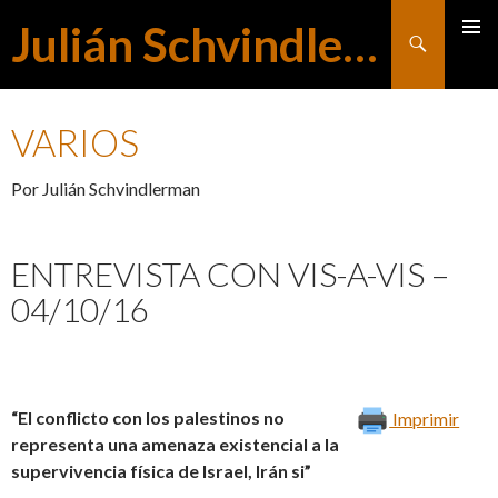
Julián Schvindlerman
Buscar
MENÚ
SALTAR
PRINCI
VARIOS
AL
Por Julián Schvindlerman
CONTENIDO
ENTREVISTA CON VIS-A-VIS –
04/10/16
“El conflicto con los palestinos no
Imprimir
representa una amenaza existencial a la
supervivencia física de Israel, Irán si”