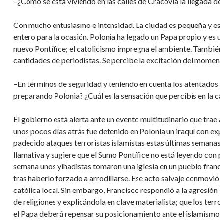
–¿Cómo se está viviendo en las calles de Cracovia la llegada d
Con mucho entusiasmo e intensidad. La ciudad es pequeña y e
entero para la ocasión. Polonia ha legado un Papa propio y es 
nuevo Pontífice; el catolicismo impregna el ambiente. Tambi
cantidades de periodistas. Se percibe la excitación del momen
–En términos de seguridad y teniendo en cuenta los atentados
preparando Polonia? ¿Cuál es la sensación que percibís en la c
El gobierno está alerta ante un evento multitudinario que trae a
unos pocos días atrás fue detenido en Polonia un iraquí con ex
padecido ataques terroristas islamistas estas últimas semanas
llamativa y sugiere que el Sumo Pontífice no está leyendo con p
semana unos yihadistas tomaron una iglesia en un pueblo francé
tras haberlo forzado a arrodillarse. Ese acto salvaje conmovi
católica local. Sin embargo, Francisco respondió a la agresión
de religiones y explicándola en clave materialista; que los terr
el Papa deberá repensar su posicionamiento ante el islamismo