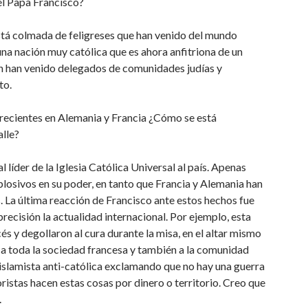
el Papa Francisco?
stá colmada de feligreses que han venido del mundo
una nación muy católica que es ahora anfitriona de un
én han venido delegados de comunidades judías y
to.
 recientes en Alemania y Francia ¿Cómo se está
alle?
l líder de la Iglesia Católica Universal al país. Apenas
plosivos en su poder, en tanto que Francia y Alemania han
. La última reacción de Francisco ante estos hechos fue
recisión la actualidad internacional. Por ejemplo, esta
s y degollaron al cura durante la misa, en el altar mismo
ó a toda la sociedad francesa y también a la comunidad
 islamista anti-católica exclamando que no hay una guerra
oristas hacen estas cosas por dinero o territorio. Creo que
.