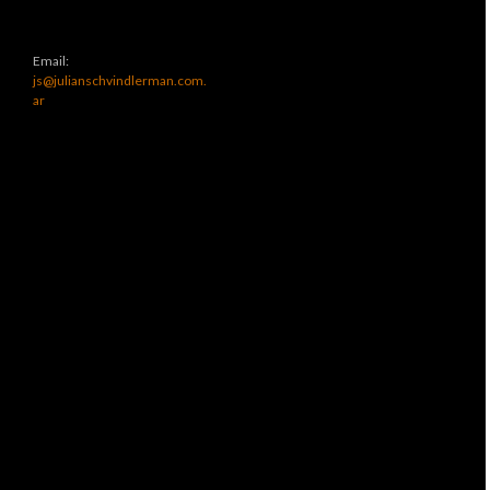
Email:
js@julianschvindlerman.com.
ar