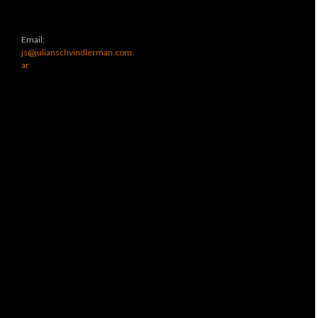
Email:
js@julianschvindlerman.com.
ar