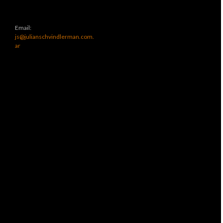
Email:
js@julianschvindlerman.com.
ar