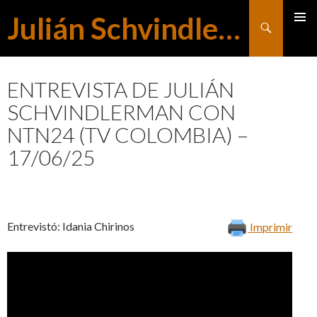
Julián Schvindlerman
Buscar
MENÚ
SALTAR
PRINCI
ENTREVISTA DE JULIÁN
SCHVINDLERMAN CON
AL
NTN24 (TV COLOMBIA) –
17/06/25
CONTENIDO
Entrevistó: Idania Chirinos
Imprimir