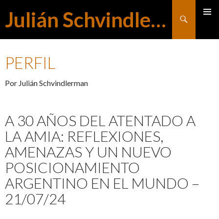
Julián Schvindlerman
Buscar
MENÚ
SALTAR
PRINCI
PERFIL
AL
Por Julián Schvindlerman
CONTENIDO
A 30 AÑOS DEL ATENTADO A
LA AMIA: REFLEXIONES,
AMENAZAS Y UN NUEVO
POSICIONAMIENTO
ARGENTINO EN EL MUNDO –
21/07/24