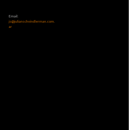
Email:
js@julianschvindlerman.com.
ar