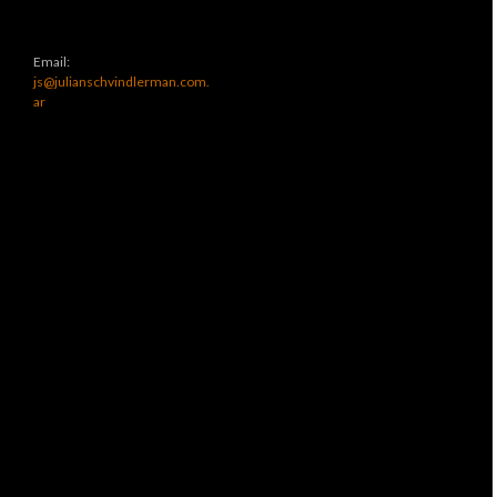
Email:
js@julianschvindlerman.com.
ar