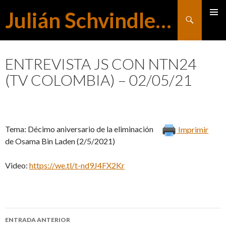
Julián Schvindlerman
Buscar
MENÚ
SALTAR
PRINCI
ENTREVISTA JS CON NTN24
(TV COLOMBIA) – 02/05/21
AL
CONTENIDO
Tema: Décimo aniversario de la eliminación
Imprimir
de Osama Bin Laden (2/5/2021)
Video:
https://we.tl/t-nd9J4FX2Kr
ENTRADA ANTERIOR