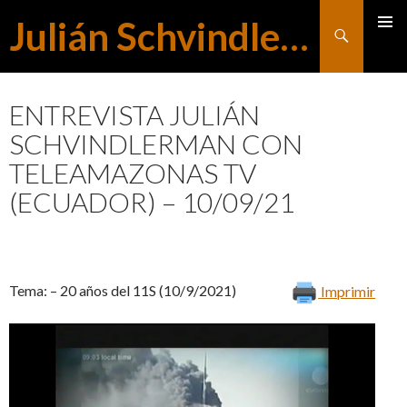
Julián Schvindlerman
Buscar
MENÚ
SALTAR
PRINCI
ENTREVISTA JULIÁN
SCHVINDLERMAN CON
AL
TELEAMAZONAS TV
(ECUADOR) – 10/09/21
CONTENIDO
Tema: – 20 años del 11S (10/9/2021)
Imprimir