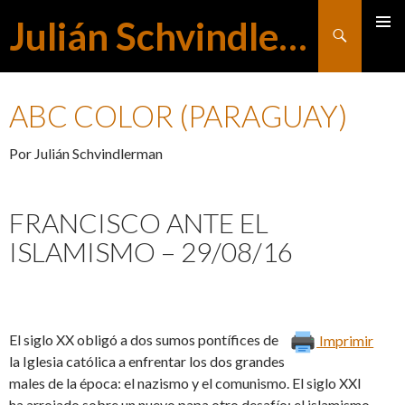
Julián Schvindlerman
Buscar
MENÚ
SALTAR
PRINCI
ABC COLOR (PARAGUAY)
AL
Por Julián Schvindlerman
CONTENIDO
FRANCISCO ANTE EL
ISLAMISMO – 29/08/16
El siglo XX obligó a dos sumos pontífices de
Imprimir
la Iglesia católica a enfrentar los dos grandes
males de la época: el nazismo y el comunismo. El siglo XXI
ha arrojado sobre un nuevo papa otro desafío: el islamismo.