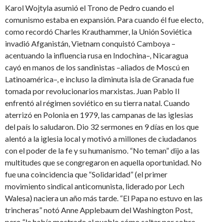
Karol Wojtyla asumió el Trono de Pedro cuando el
comunismo estaba en expansión. Para cuando él fue electo,
como recordó Charles Krauthammer, la Unión Soviética
invadió Afganistán, Vietnam conquistó Camboya –
acentuando la influencia rusa en Indochina–, Nicaragua
cayó en manos de los sandinistas –aliados de Moscú en
Latinoamérica–, e incluso la diminuta isla de Granada fue
tomada por revolucionarios marxistas. Juan Pablo II
enfrentó al régimen soviético en su tierra natal. Cuando
aterrizó en Polonia en 1979, las campanas de las iglesias
del país lo saludaron. Dio 32 sermones en 9 días en los que
alentó a la iglesia local y motivó a millones de ciudadanos
con el poder de la fe y su humanismo. “No teman” dijo a las
multitudes que se congregaron en aquella oportunidad. No
fue una coincidencia que “Solidaridad” (el primer
movimiento sindical anticomunista, liderado por Lech
Walesa) naciera un año más tarde. “El Papa no estuvo en las
trincheras” notó Anne Applebaum del Washington Post,
pero “le había mostrado al pueblo cómo saltar por sobre