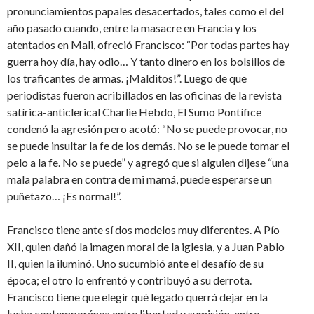
pronunciamientos papales desacertados, tales como el del
año pasado cuando, entre la masacre en Francia y los
atentados en Mali, ofreció Francisco: “Por todas partes hay
guerra hoy día, hay odio… Y tanto dinero en los bolsillos de
los traficantes de armas. ¡Malditos!”. Luego de que
periodistas fueron acribillados en las oficinas de la revista
satírica-anticlerical Charlie Hebdo, El Sumo Pontífice
condenó la agresión pero acotó: “No se puede provocar, no
se puede insultar la fe de los demás. No se le puede tomar el
pelo a la fe. No se puede” y agregó que si alguien dijese “una
mala palabra en contra de mi mamá, puede esperarse un
puñetazo… ¡Es normal!”.
Francisco tiene ante sí dos modelos muy diferentes. A Pío
XII, quien dañó la imagen moral de la iglesia, y a Juan Pablo
II, quien la iluminó. Uno sucumbió ante el desafío de su
época; el otro lo enfrentó y contribuyó a su derrota.
Francisco tiene que elegir qué legado querrá dejar en la
lucha contemporánea entre libertad y sumisión, entre