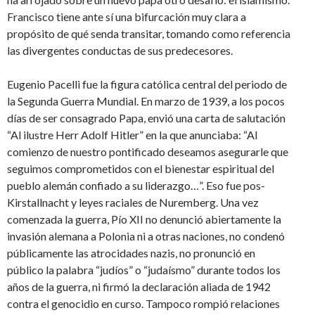
Francisco tiene ante sí una bifurcación muy clara a
propósito de qué senda transitar, tomando como referencia
las divergentes conductas de sus predecesores.
Eugenio Pacelli fue la figura católica central del periodo de
la Segunda Guerra Mundial. En marzo de 1939, a los pocos
días de ser consagrado Papa, envió una carta de salutación
“Al ilustre Herr Adolf Hitler” en la que anunciaba: “Al
comienzo de nuestro pontificado deseamos asegurarle que
seguimos comprometidos con el bienestar espiritual del
pueblo alemán confiado a su liderazgo…”. Eso fue pos-
Kirstallnacht y leyes raciales de Nuremberg. Una vez
comenzada la guerra, Pío XII no denunció abiertamente la
invasión alemana a Polonia ni a otras naciones, no condenó
públicamente las atrocidades nazis, no pronunció en
público la palabra “judíos” o “judaísmo” durante todos los
años de la guerra, ni firmó la declaración aliada de 1942
contra el genocidio en curso. Tampoco rompió relaciones