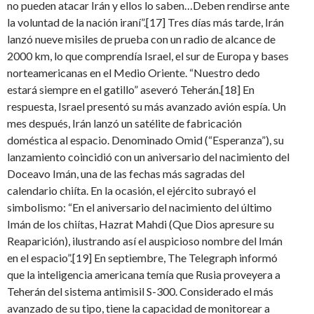
no pueden atacar Irán y ellos lo saben…Deben rendirse ante
la voluntad de la nación iraní”.[17] Tres días más tarde, Irán
lanzó nueve misiles de prueba con un radio de alcance de
2000 km, lo que comprendía Israel, el sur de Europa y bases
norteamericanas en el Medio Oriente. “Nuestro dedo
estará siempre en el gatillo” aseveró Teherán.[18] En
respuesta, Israel presentó su más avanzado avión espía. Un
mes después, Irán lanzó un satélite de fabricación
doméstica al espacio. Denominado Omid (“Esperanza”), su
lanzamiento coincidió con un aniversario del nacimiento del
Doceavo Imán, una de las fechas más sagradas del
calendario chiíta. En la ocasión, el ejército subrayó el
simbolismo: “En el aniversario del nacimiento del último
Imán de los chiítas, Hazrat Mahdi (Que Dios apresure su
Reaparición), ilustrando así el auspicioso nombre del Imán
en el espacio”.[19] En septiembre, The Telegraph informó
que la inteligencia americana temía que Rusia proveyera a
Teherán del sistema antimisil S-300. Considerado el más
avanzado de su tipo, tiene la capacidad de monitorear a