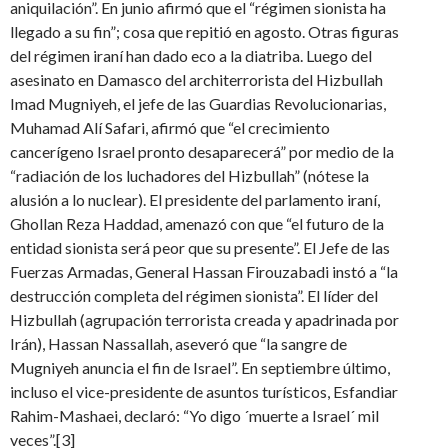
aniquilación”. En junio afirmó que el “régimen sionista ha
llegado a su fin”; cosa que repitió en agosto. Otras figuras
del régimen iraní han dado eco a la diatriba. Luego del
asesinato en Damasco del architerrorista del Hizbullah
Imad Mugniyeh, el jefe de las Guardias Revolucionarias,
Muhamad Alí Safari, afirmó que “el crecimiento
cancerígeno Israel pronto desaparecerá” por medio de la
“radiación de los luchadores del Hizbullah” (nótese la
alusión a lo nuclear). El presidente del parlamento iraní,
Ghollan Reza Haddad, amenazó con que “el futuro de la
entidad sionista será peor que su presente”. El Jefe de las
Fuerzas Armadas, General Hassan Firouzabadi instó a “la
destrucción completa del régimen sionista”. El líder del
Hizbullah (agrupación terrorista creada y apadrinada por
Irán), Hassan Nassallah, aseveró que “la sangre de
Mugniyeh anuncia el fin de Israel”. En septiembre último,
incluso el vice-presidente de asuntos turísticos, Esfandiar
Rahim-Mashaei, declaró: “Yo digo ´muerte a Israel´ mil
veces”.[3]