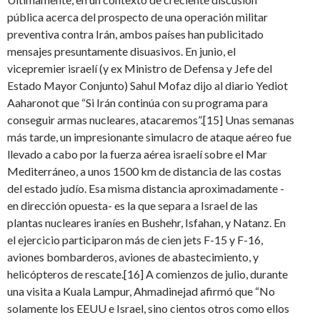
pública acerca del prospecto de una operación militar
preventiva contra Irán, ambos países han publicitado
mensajes presuntamente disuasivos. En junio, el
vicepremier israelí (y ex Ministro de Defensa y Jefe del
Estado Mayor Conjunto) Sahul Mofaz dijo al diario Yediot
Aaharonot que “Si Irán continúa con su programa para
conseguir armas nucleares, atacaremos”.[15] Unas semanas
más tarde, un impresionante simulacro de ataque aéreo fue
llevado a cabo por la fuerza aérea israelí sobre el Mar
Mediterráneo, a unos 1500 km de distancia de las costas
del estado judío. Esa misma distancia aproximadamente -
en dirección opuesta- es la que separa a Israel de las
plantas nucleares iraníes en Bushehr, Isfahan, y Natanz. En
el ejercicio participaron más de cien jets F-15 y F-16,
aviones bombarderos, aviones de abastecimiento, y
helicópteros de rescate.[16] A comienzos de julio, durante
una visita a Kuala Lampur, Ahmadinejad afirmó que “No
solamente los EEUU e Israel, sino cientos otros como ellos