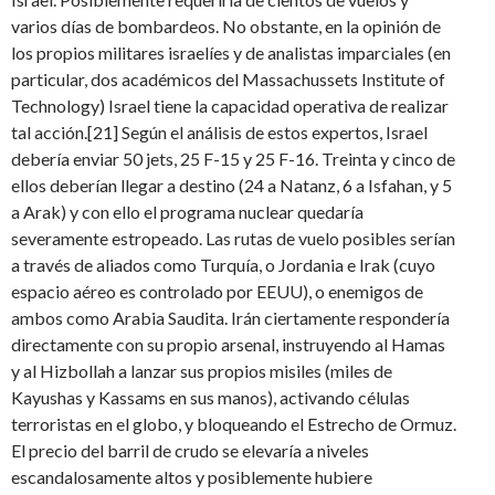
varios días de bombardeos. No obstante, en la opinión de
los propios militares israelíes y de analistas imparciales (en
particular, dos académicos del Massachussets Institute of
Technology) Israel tiene la capacidad operativa de realizar
tal acción.[21] Según el análisis de estos expertos, Israel
debería enviar 50 jets, 25 F-15 y 25 F-16. Treinta y cinco de
ellos deberían llegar a destino (24 a Natanz, 6 a Isfahan, y 5
a Arak) y con ello el programa nuclear quedaría
severamente estropeado. Las rutas de vuelo posibles serían
a través de aliados como Turquía, o Jordania e Irak (cuyo
espacio aéreo es controlado por EEUU), o enemigos de
ambos como Arabia Saudita. Irán ciertamente respondería
directamente con su propio arsenal, instruyendo al Hamas
y al Hizbollah a lanzar sus propios misiles (miles de
Kayushas y Kassams en sus manos), activando células
terroristas en el globo, y bloqueando el Estrecho de Ormuz.
El precio del barril de crudo se elevaría a niveles
escandalosamente altos y posiblemente hubiere