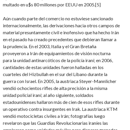
multado en u$s 80 millones por EEUU en 2005.[5]
Aún cuando parte del comercio no estuviese sancionado
internacionalmente, las derivaciones hacia otros campos de
material presuntamente civil e inofensivo que ha hecho Irán
en el pasado ha creado precedentes que debieran llamar a
la prudencia. En el 2003, Italia y el Gran Bretaña
proveyeron a Irán de equipamientos de visión nocturna
para la unidad antinarcóticos de la policía iraní; en 2006,
cantidades de estas unidades fueron halladas en los
cuarteles del Hizbullah en el sur del Líbano durante la
guerra con Israel. En 2005, la austriaca Steyer-Mannlicher
vendió ochocientos rifles de alta precisión a la misma
unidad policial iraní; al año siguiente, soldados
estadounidenses hallaron más de cien de esos rifles durante
un operativo contra insurgentes en Irak. La austriaca KTM
vendió motocicletas civiles a Irán; fotografías luego
revelaron que las Guardias Revolucionarias iraníes las
emplearon como unidades móviles para disparar granadas-