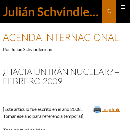
Julián Schvindlerman
Buscar
MENÚ
SALTAR
PRINCI
AGENDA INTERNACIONAL
AL
Por Julián Schvindlerman
CONTENIDO
¿HACIA UN IRÁN NUCLEAR? –
FEBRERO 2009
[Este artículo fue escrito en el año 2008.
Imprimir
Tomar ese año para referencia temporal]
Tres pequeñas islas