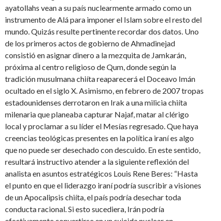
ayatollahs vean a su país nuclearmente armado como un
instrumento de Alá para imponer el Islam sobre el resto del
mundo. Quizás resulte pertinente recordar dos datos. Uno
de los primeros actos de gobierno de Ahmadinejad
consistió en asignar dinero a la mezquita de Jamkarán,
próxima al centro religioso de Qum, donde según la
tradición musulmana chiíta reaparecerá el Doceavo Imán
ocultado en el siglo X. Asimismo, en febrero de 2007 tropas
estadounidenses derrotaron en Irak a una milicia chiíta
milenaria que planeaba capturar Najaf, matar al clérigo
local y proclamar a su líder el Mesías regresado. Que haya
creencias teológicas presentes en la política iraní es algo
que no puede ser desechado con descuido. En este sentido,
resultará instructivo atender a la siguiente reflexión del
analista en asuntos estratégicos Louis Rene Beres: “Hasta
el punto en que el liderazgo iraní podría suscribir a visiones
de un Apocalipsis chiíta, el país podría desechar toda
conducta racional. Si esto sucediera, Irán podría
efectivamente convertirse en un suicida nuclear en