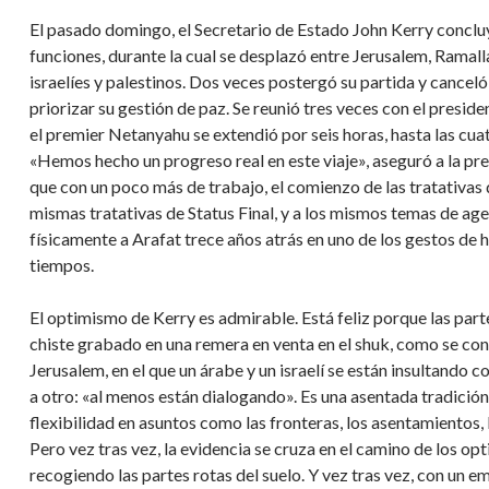
El pasado domingo, el Secretario de Estado John Kerry conclu
funciones, durante la cual se desplazó entre Jerusalem, Ramal
israelíes y palestinos. Dos veces postergó su partida y cancel
priorizar su gestión de paz. Se reunió tres veces con el pres
el premier Netanyahu se extendió por seis horas, hasta las cu
«Hemos hecho un progreso real en este viaje», aseguró a la pre
que con un poco más de trabajo, el comienzo de las tratativas de
mismas tratativas de Status Final, y a los mismos temas de age
físicamente a Arafat trece años atrás en uno de los gestos de
tiempos.
El optimismo de Kerry es admirable. Está feliz porque las par
chiste grabado en una remera en venta en el shuk, como se con
Jerusalem, en el que un árabe y un israelí se están insultando 
a otro: «al menos están dialogando». Es una asentada tradición
flexibilidad en asuntos como las fronteras, los asentamientos,
Pero vez tras vez, la evidencia se cruza en el camino de los op
recogiendo las partes rotas del suelo. Y vez tras vez, con un 