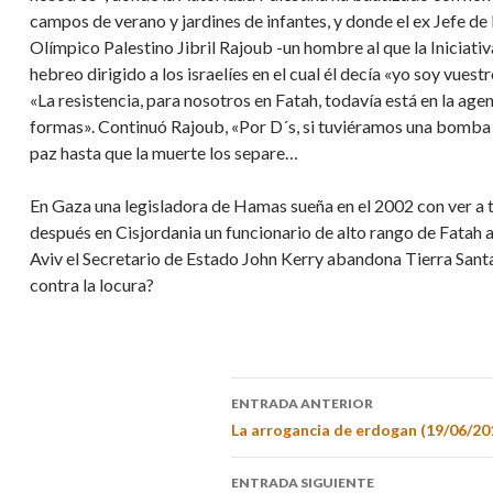
campos de verano y jardines de infantes, y donde el ex Jefe de 
Olímpico Palestino Jibril Rajoub -un hombre al que la Iniciati
hebreo dirigido a los israelíes en el cual él decía «yo soy vues
«La resistencia, para nosotros en Fatah, todavía está en la age
formas». Continuó Rajoub, «Por D´s, si tuviéramos una bomba 
paz hasta que la muerte los separe…
En Gaza una legisladora de Hamas sueña en el 2002 con ver a t
después en Cisjordania un funcionario de alto rango de Fatah a
Aviv el Secretario de Estado John Kerry abandona Tierra Sant
contra la locura?
ENTRADA ANTERIOR
La arrogancia de erdogan (19/06/20
ENTRADA SIGUIENTE