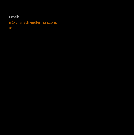
Email:
js@julianschvindlerman.com.
ar