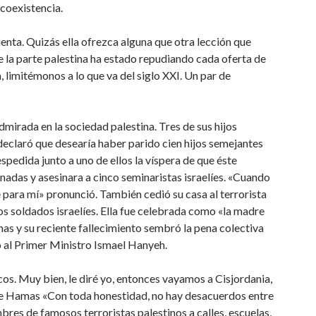
 coexistencia.
cuenta. Quizás ella ofrezca alguna que otra lección que
la parte palestina ha estado repudiando cada oferta de
, limitémonos a lo que va del siglo XXI. Un par de
irada en la sociedad palestina. Tres de sus hijos
 declaró que desearía haber parido cien hijos semejantes
spedida junto a uno de ellos la víspera de que éste
nadas y asesinara a cinco seminaristas israelíes. «Cuando
e para mí» pronunció. También cedió su casa al terrorista
s soldados israelíes. Ella fue celebrada como «la madre
mas y su reciente fallecimiento sembró la pena colectiva
to al Primer Ministro Ismael Hanyeh.
cos. Muy bien, le diré yo, entonces vayamos a Cisjordania,
re Hamas «Con toda honestidad, no hay desacuerdos entre
res de famosos terroristas palestinos a calles, escuelas,