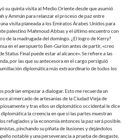
yó su quinta visita al Medio Oriente desde que asumió
lah y Ammán para relanzar el proceso de paz entre
ó una visita planeada a los Emiratos Árabes Unidos para
idente palestino Mahmoud Abbas y el último encuentro con
atro de la madrugada del domingo. ¿El logro de Kerry?
nsa en el aeropuerto Ben-Gurion antes de partir, «creo
 Status Final puede estar al alcance». Se refiere a las
nda, por las que su antecesora en el cargo persiguió
 humillación diplomática más extraordinario de todos los
tes podrían empezar a dialogar. Esto me recuerda un
oce al mercado de artesanías de la Ciudad Vieja de
copiosamente y tras ellos un diplomático occidental le dice
 diplomática la creencia en que si las partes muestran
 los refugiados y la economía entonces la paz será posible.
timistas, pinchando su piñata de ilusiones y dejándolos
empeño notable y una perseverancia a prueba de desgaste,