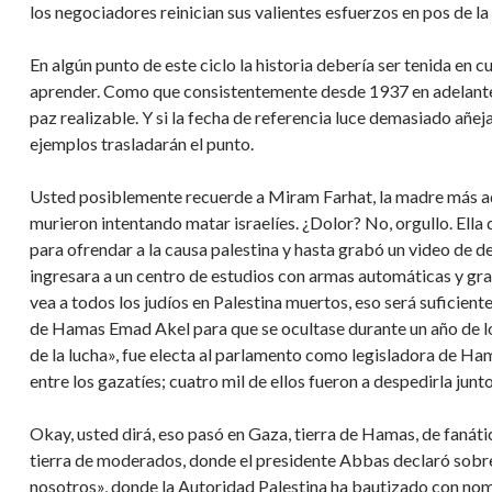
los negociadores reinician sus valientes esfuerzos en pos de la
En algún punto de este ciclo la historia debería ser tenida en 
aprender. Como que consistentemente desde 1937 en adelante 
paz realizable. Y si la fecha de referencia luce demasiado añeja
ejemplos trasladarán el punto.
Usted posiblemente recuerde a Miram Farhat, la madre más adm
murieron intentando matar israelíes. ¿Dolor? No, orgullo. Ella
para ofrendar a la causa palestina y hasta grabó un video de de
ingresara a un centro de estudios con armas automáticas y gra
vea a todos los judíos en Palestina muertos, eso será suficient
de Hamas Emad Akel para que se ocultase durante un año de lo
de la lucha», fue electa al parlamento como legisladora de Ha
entre los gazatíes; cuatro mil de ellos fueron a despedirla jun
Okay, usted dirá, eso pasó en Gaza, tierra de Hamas, de fanáti
tierra de moderados, donde el presidente Abbas declaró sob
nosotros», donde la Autoridad Palestina ha bautizado con nomb