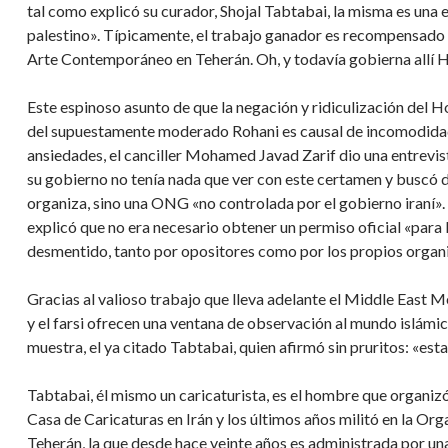
tal como explicó su curador, Shojal Tabtabai, la misma es una
palestino». Típicamente, el trabajo ganador es recompensado
Arte Contemporáneo en Teherán. Oh, y todavía gobierna allí 
Este espinoso asunto de que la negación y ridiculización del 
del supuestamente moderado Rohani es causal de incomodidad
ansiedades, el canciller Mohamed Javad Zarif dio una entrevis
su gobierno no tenía nada que ver con este certamen y buscó di
organiza, sino una ONG «no controlada por el gobierno iraní».
explicó que no era necesario obtener un permiso oficial «para l
desmentido, tanto por opositores como por los propios organ
Gracias al valioso trabajo que lleva adelante el Middle East M
y el farsi ofrecen una ventana de observación al mundo islámi
muestra, el ya citado Tabtabai, quien afirmó sin pruritos: «es
Tabtabai, él mismo un caricaturista, es el hombre que organizó
Casa de Caricaturas en Irán y los últimos años militó en la Orga
Teherán, la que desde hace veinte años es administrada por una