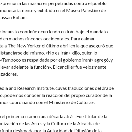
 expresión a las masacres perpetradas contra el pueblo
 monetariamente y exhibido en el Museo Palestino de
Hassan Rohani.
Holocausto continúe ocurriendo en Irán bajo el mandato
 en muchos rincones occidentales. Para calmar
ta a The New Yorker el último abril en la que aseguró que
stanciarse del mismo. «No es Irán», dijo, quien lo
 «Tampoco es respaldada por el gobierno iraní» agregó, y
levar adelante la función». El canciller fue velozmente
izadores.
edia and Research Institute, cuyas traducciones del árabe
co, podemos conocer la reacción del propio curador de la
tamos coordinando con el Ministerio de Cultura».
 el primer certamen una década atrás. Fue titular de la
nización de las Artes y la Cultura de la Alcaldía de
 junta designada por la Autoridad de Difusión de la