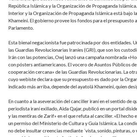
República Islámica y la Organización de Propaganda Islámica.
Interior y la Organización de Propaganda Islámica está bajo la
Khameini. El gobierno provee los fondos para el presupuesto a
Parlamento.
Esta bienal negacionista fue patrocinada por dos entidades. Una
las Guardias Revolucionarias Iraníes (GRI), que son los custod
Irán con las potencias, Owj lanzó una campaña nombrada «Hon
con pósters antiamericanos. El vocero de Asuntos Públicos de 
cooperación cercana» de las Guardias Revolucionarias. La otra
cuyo webiste declara que su presupuesto es dado por la Organ
indicado más arriba, depende del ayatolá Khameini, quien desi
En cuanto a la aseveración del canciller iraní en el sentido de 
periodista iraní exiliado, Aida Qajar, publicó en un portal disi
y las mentiras de Zarif» en el que refuta al canciller. «El hecho
un permiso del Ministerio de Cultura y Guía Islámica. La condi
no debe insultar creencias mediante ´vista, sonido, pinturas, 