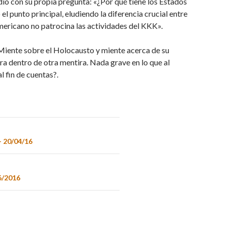
ndió con su propia pregunta: «¿Por qué tiene los Estados
el punto principal, eludiendo la diferencia crucial entre
americano no patrocina las actividades del KKK».
. Miente sobre el Holocausto y miente acerca de su
a dentro de otra mentira. Nada grave en lo que al
l fin de cuentas?.
– 20/04/16
6/2016