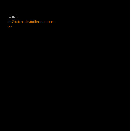
Email:
js@julianschvindlerman.com.
ar