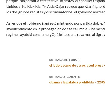
porqué Irán permitía este festival ofensivo, el canciller respo
Unidos al Ku Klux Klan?». Aida Qajar retrucó que «Zarif ignoró 
los dos grupos racistas y discriminatorios: el gobierno norte
Así es que el gobierno iraní está mintiendo por partida doble
involucramiento en la propagación de esa calumnia. Una mentir
régimen ayatolá concierne. ¿Qué le hace una raya más al tigre a
ENTRADA ANTERIOR
el lado oscuro de associated press 
ENTRADA SIGUIENTE
obama y la palabra prohibida – 22/0