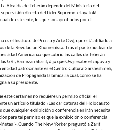
 La Alcaldía de Teherán depende del Ministerio del
 supervisión directa del Líder Supremo, el ayatolá
nual de este ente, los que son aprobados por el
 es el Instituto de Prensa y Arte Owj, que está afiliado a
ios de la Revolución Khomeinista. Tras el pacto nuclear de
estidad Americana» que cubrió las calles de Teherán
las GRI, Ramezan Sharif, dijo que Owj recibe el «apoyo y
 entidad patrocinante es el Centro Cultural Sarsheshmeh,
ización de Propaganda Islámica, la cual, como se ha
gna a su presidente.
que este certamen no requiere un permiso oficial, el
dente un artículo titulado «Las caricaturas del Holocausto
 es que cualquier exhibición o conferencia en Irán necesita
ción para tal permiso es que la exhibición o conferencia
o viñetas´». Cuando The New Yorker preguntó a Zarif