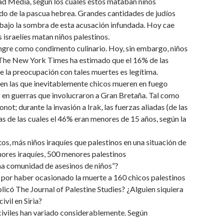
Edad Media, según los cuales éstos mataban niños
dado de la pascua hebrea. Grandes cantidades de judíos
bajo la sombra de esta acusación infundada. Hoy cae
s israelíes matan niños palestinos.
angre como condimento culinario. Hoy, sin embargo, niños
 The New York Times ha estimado que el 16% de las
 la preocupación con tales muertes es legítima.
 en las que inevitablemente chicos mueren en fuego
o en guerras que involucraron a Gran Bretaña. Tal como
ot; durante la invasión a Irak, las fuerzas aliadas (de las
s de las cuales el 46% eran menores de 15 años, según la
os, más niños iraquíes que palestinos en una situación de
ores iraquíes, 500 menores palestinos
na comunidad de asesinos de niños”?
a por haber ocasionado la muerte a 160 chicos palestinos
blicó The Journal of Palestine Studies? ¿Alguien siquiera
vil en Siria?
 civiles han variado considerablemente. Según