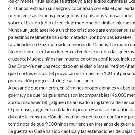
los crímenes rituales que se atribuyó a los judíos durante la 
cristianos, extraían su sangre y cocinaban con ella el pan leu
fueron en esas épocas perseguidos, expulsados y masacrados 
sobre el Estado judío el reciclaje moderno de similar injuria: lo
Nunca un judío asesinó a un chico cristiano para emplear su s
palestinos realmente han sido matados por bombas israelíes.
fatalidades en Gaza han sido menores de 15 años. De modo que
No obstante, la misma debiera extenderse a todas las guerras
cruzado. Muchos niños han muerto en otros conflictos, inclus
Ben Dror-Yemeni, ha recordado en el diario israelí Yediot Aharon
que Londres era parte) provocaron la muerte a 100 mil persona
publicación progresista inglesa The Lancet.
A pesar de que murieron, en términos proporcionales y absolut
guerra, y de que los guarismos son incomparables (46.000 men
aproximadamente), ¿alguien ha acusado a Inglaterra de ser «u
O por caso, ¿alguien ha tildado al propio Hamas de infanticid
durante la construcción de los túneles del terror, conforme pu
tomó nota de que 9.000 niños murieron en tres años de guerra ci
La guerra en Gaza ha sido caótica y las estimaciones de bajas