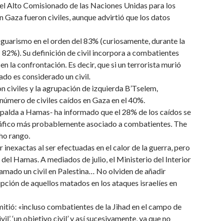
el Alto Comisionado de las Naciones Unidas para los
Gaza fueron civiles, aunque advirtió que los datos
guarismo en el orden del 83% (curiosamente, durante la
 82%). Su definición de civil incorpora a combatientes
 la confrontación. Es decir, que si un terrorista murió
ado es considerado un civil.
on civiles y la agrupación de izquierda B’Tselem,
l número de civiles caídos en Gaza en el 40%.
espalda a Hamas- ha informado que el 28% de los caídos se
gráfico más probablemente asociado a combatientes. The
ho rango.
r inexactas al ser efectuadas en el calor de la guerra, pero
el Hamas. A mediados de julio, el Ministerio del Interior
amado un civil en Palestina… No olviden de añadir
ripción de aquellos matados en los ataques israelíes en
itió: «incluso combatientes de la Jihad en el campo de
l’, ‘un objetivo civil’ y así sucesivamente, ya que no