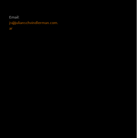
Email:
js@julianschvindlerman.com.
ar