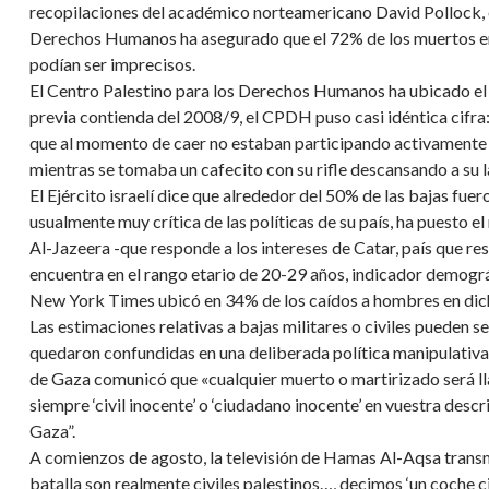
recopilaciones del académico norteamericano David Pollock, 
Derechos Humanos ha asegurado que el 72% de los muertos en 
podían ser imprecisos.
El Centro Palestino para los Derechos Humanos ha ubicado el 
previa contienda del 2008/9, el CPDH puso casi idéntica cifra:
que al momento de caer no estaban participando activamente en
mientras se tomaba un cafecito con su rifle descansando a su l
El Ejército israelí dice que alrededor del 50% de las bajas fuer
usualmente muy crítica de las políticas de su país, ha puesto e
Al-Jazeera -que responde a los intereses de Catar, país que r
encuentra en el rango etario de 20-29 años, indicador demo
New York Times ubicó en 34% de los caídos a hombres en dic
Las estimaciones relativas a bajas militares o civiles pueden se
quedaron confundidas en una deliberada política manipulativa d
de Gaza comunicó que «cualquier muerto o martirizado será ll
siempre ‘civil inocente’ o ‘ciudadano inocente’ en vuestra desc
Gaza”.
A comienzos de agosto, la televisión de Hamas Al-Aqsa transm
batalla son realmente civiles palestinos…, decimos ‘un coche civi