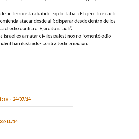
e un terrorista abatido explicitaba: «El ejército israelí
ecomienda atacar desde allí; disparar desde dentro de los
 el odio contra el Ejército israelí”.
 israelíes a matar civiles palestinos no fomentó odio
dent han ilustrado- contra toda la nación.
licto – 24/07/14
 22/10/14