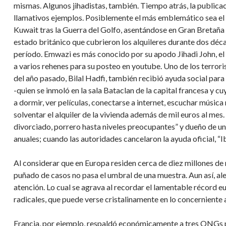
mismas. Algunos jihadistas, también. Tiempo atrás, la publica
llamativos ejemplos. Posiblemente el más emblemático sea e
Kuwait tras la Guerra del Golfo, asentándose en Gran Bretaña e
estado británico que cubrieron los alquileres durante dos décad
período. Emwazi es más conocido por su apodo Jihadi John, el 
a varios rehenes para su posteo en youtube. Uno de los terrori
del año pasado, Bilal Hadfi, también recibió ayuda social para
-quien se inmoló en la sala Bataclan de la capital francesa y c
a dormir, ver películas, conectarse a internet, escuchar música
solventar el alquiler de la vivienda además de mil euros al mes
divorciado, porrero hasta niveles preocupantes” y dueño de una
anuales; cuando las autoridades cancelaron la ayuda oficial, “I
Al considerar que en Europa residen cerca de diez millones d
puñado de casos no pasa el umbral de una muestra. Aun así, al
atención. Lo cual se agrava al recordar el lamentable récord 
radicales, que puede verse cristalinamente en lo concerniente al
Francia, por ejemplo, respaldó económicamente a tres ONGs 