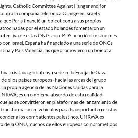
 Rights, Catholic Committee Against Hunger and for
contra la compañía telefónica Orange en Israel y
ca que Paris financió un boicot contra sus propios
atrocinadas por el estado holandés fomentaron un
 la ofensiva de estas ONGs pro-BDS ocurrió el mismo mes
 con Israel. España ha financiado a una serie de ONGs
tina y País Valencia, las que promovieron un boicot a
iva cristiana global cuya sede en la Franja de Gaza
 de ellos países europeos- hacia las arcas del grupo
s. La propia agencia de las Naciones Unidas para la
, UNRWA, es un emblema absurdo de esta realidad:
escuelas se convirtieron en plataformas de lanzamiento de
e transformaron en vehículos para transportar terroristas
 esconder a los combatientes palestinos. UNRWA es
bro de la ONU, muchos de ellos europeos comprometidos