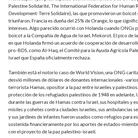
Palestine Solidarité, The International Federation for Human
Development-Terre Solidaire), las que promovieron un boicot 
triunfaron. Francia es dueña del 25% de Orange, lo que signifi
intereses. Algo parecido ocurrió con Holanda cuando ONGs p
boicot a la Compañía de Agua de Israel, Mekorot. El pico de
en que Holanda firmó un acuerdo de cooperación de desarrollo
pro-BDS, como Al-Haq, el Comité para la Ayuda Agrícola Pales
Israel que España oficialmente rechaza.
También está el notorio caso de World Vision, una ONG caritat
desvió millones de dólares de donantes internacionales -varios
terrorista Hamas, opositor a la paz entre israelíes y palestino
protección de los refugiados palestinos de 1948 en adelante
durante las guerras de Hamas contra Israel, sus hospitales y 
misiles y cohetes contra ciudades israelíes, sus ambulancias s
y sus jardines de infantes fueron usados como refugios para
sostenida financieramente por los aportes de estados-miem
con el proyecto de la paz palestino-israelí.