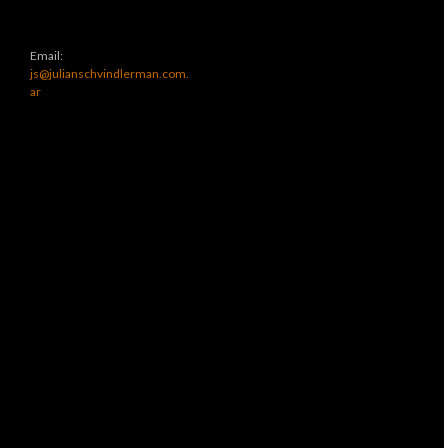
Email:
js@julianschvindlerman.com.
ar