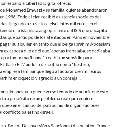
ción española Libertad Digital ofreció
l de Mohamed Emwazi y su familia, quienes abandonaron
n 1996. Todo el clan recibió asistencias sociales del
as, llegando a rozar los seiscientos mil euros en el
tenebroso islamista angloparlante del ISIS que decapitó
stas que participó de los atentados en Paris en noviembre
 pagar su alquiler, en tanto que el belga Ibrahim Abdeslam
uya ex esposa dijo de él que “apenas trabajaba, se dedicaba
 rap y fumar marihuana”- recibía un subsidio para
. El diario El Mundo lo describió como “fiestero,
 empresa familiar que llegó a facturar cien mil euros
barhím enloqueció y agredió a un consejal”.
e musulmanes, uno puede verse tentado de aducir que este
erta a propósito de un problema real que requiere
europeo en el campo del patrocinio de organizaciones
 conflicto palestino-israelí.
pro-Boicot Desinversión y Sanciones (Association France