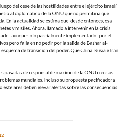
go del cese de las hostilidades entre el ejército israelí
etió al diplomático de la ONU que no permitiría que
a. En la actualidad se estima que, desde entonces, esa
tes y misiles. Ahora, llamado a intervenir en la crisis
eptado -aunque sólo parcialmente implementado- por el
s pero falla en no pedir por la salida de Bashar al-
un esquema de transición del poder. Que China, Rusia e Irán
ones pasadas de responsable máximo de la ONU o en sus
roblemas mundiales. Incluso su propuesta pacificadora
co estelares deben elevar alertas sobre las consecuencias
12