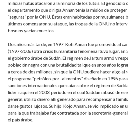
milicias hutus atacaron a la minoría de los tutsis. El genocidi
el departamento que dirigía Annan tenía la misión de proteger 
“seguras” por la ONU. Éstas eran habitadas por musulmanes b
últimos comenzaron su ataque, las tropas de la ONU no intervin
bosnios yacían muertos.
Dos años más tarde, en 1997, Kofi Annan fue promovido al ca
(1997-2006) otra crisis humanitaria fenomenal tuvo lugar. En 2
el gobierno árabe de Sudán. El régimen de Jartum armó y respa
población negra con una brutalidad tal que en unos años lograr
a cerca de dos millones, sin que la ONU pudiera hacer algo al
el programa “petróleo-por -alimentos” diseñado en 1996 para da
sanciones internacionales que caían sobre el régimen de Sadda
líder iraquí en el 2003, período en el cual Saddam abusó de ese
general, utilizó dinero allí generado para recompensar a famili
darse gustos lujosos. Su hijo, Kojo Annan, se vio implicado e
para la que trabajaba fue contratada por la secretaría-general
el país árabe.