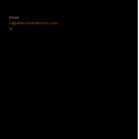
Email:
js@julianschvindlerman.com.
ar