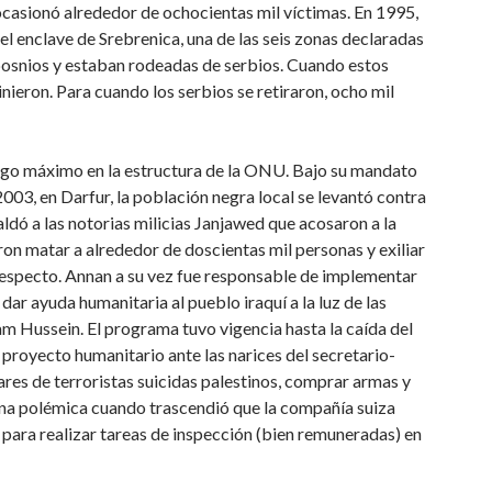
o ocasionó alrededor de ochocientas mil víctimas. En 1995,
el enclave de Srebrenica, una de las seis zonas declaradas
osnios y estaban rodeadas de serbios. Cuando estos
ieron. Para cuando los serbios se retiraron, ocho mil
rgo máximo en la estructura de la ONU. Bajo su mandato
003, en Darfur, la población negra local se levantó contra
ldó a las notorias milicias Janjawed que acosaron a la
on matar a alrededor de doscientas mil personas y exiliar
 respecto. Annan a su vez fue responsable de implementar
r ayuda humanitaria al pueblo iraquí a la luz de las
m Hussein. El programa tuvo vigencia hasta la caída del
 proyecto humanitario ante las narices del secretario-
ares de terroristas suicidas palestinos, comprar armas y
n una polémica cuando trascendió que la compañía suiza
 para realizar tareas de inspección (bien remuneradas) en