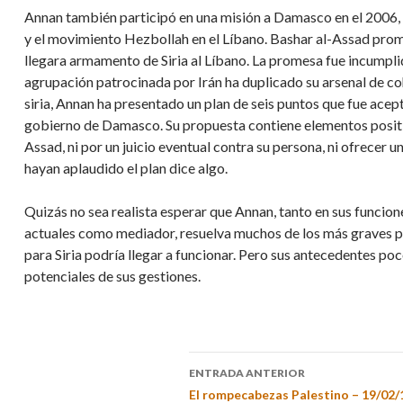
Annan también participó en una misión a Damasco en el 2006, lue
y el movimiento Hezbollah en el Líbano. Bashar al-Assad prom
llegara armamento de Siria al Líbano. La promesa fue incumplid
agrupación patrocinada por Irán ha duplicado su arsenal de cohe
siria, Annan ha presentado un plan de seis puntos que fue ac
gobierno de Damasco. Su propuesta contiene elementos positivo
Assad, ni por un juicio eventual contra su persona, ni ofrecer 
hayan aplaudido el plan dice algo.
Quizás no sea realista esperar que Annan, tanto en sus funci
actuales como mediador, resuelva muchos de los más graves p
para Siria podría llegar a funcionar. Pero sus antecedentes po
potenciales de sus gestiones.
ENTRADA ANTERIOR
El rompecabezas Palestino – 19/02/