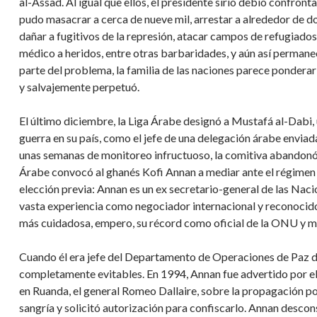
al-Assad. Al igual que ellos, el presidente sirio debió confront
pudo masacrar a cerca de nueve mil, arrestar a alrededor de do
dañar a fugitivos de la represión, atacar campos de refugiados
médico a heridos, entre otras barbaridades, y aún así permane
parte del problema, la familia de las naciones parece ponderarl
y salvajemente perpetuó.
El último diciembre, la Liga Árabe designó a Mustafá al-Dabi
guerra en su país, como el jefe de una delegación árabe enviada 
unas semanas de monitoreo infructuoso, la comitiva abandonó el
Árabe convocó al ghanés Kofi Annan a mediar ante el régimen 
elección previa: Annan es un ex secretario-general de las Nac
vasta experiencia como negociador internacional y reconocid
más cuidadosa, empero, su récord como oficial de la ONU y me
Cuando él era jefe del Departamento de Operaciones de Paz
completamente evitables. En 1994, Annan fue advertido por e
en Ruanda, el general Romeo Dallaire, sobre la propagación p
sangría y solicitó autorización para confiscarlo. Annan desco