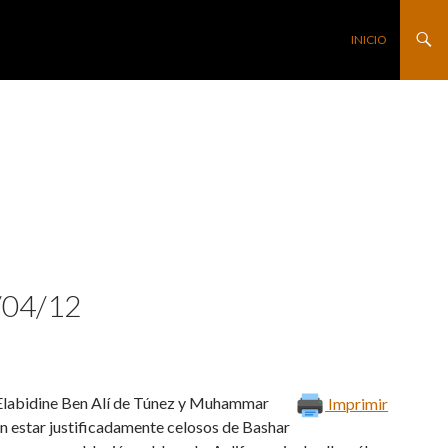
SALTAR AL CONTE
INICIO
/04/12
 Elabidine Ben Alí de Túnez y Muhammar
Imprimir
en estar justificadamente celosos de Bashar