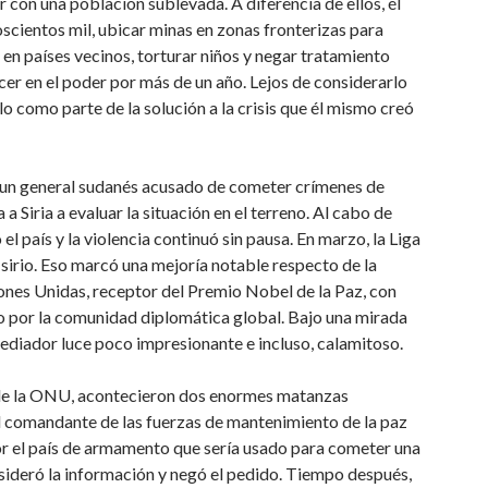
ar con una población sublevada. A diferencia de ellos, él
scientos mil, ubicar minas en zonas fronterizas para
 en países vecinos, torturar niños y negar tratamiento
cer en el poder por más de un año. Lejos de considerarlo
o como parte de la solución a la crisis que él mismo creó
, un general sudanés acusado de cometer crímenes de
a Siria a evaluar la situación en el terreno. Al cabo de
 país y la violencia continuó sin pausa. En marzo, la Liga
sirio. Eso marcó una mejoría notable respecto de la
iones Unidas, receptor del Premio Nobel de la Paz, con
o por la comunidad diplomática global. Bajo una mirada
diador luce poco impresionante e incluso, calamitoso.
 de la ONU, acontecieron dos enormes matanzas
l comandante de las fuerzas de mantenimiento de la paz
or el país de armamento que sería usado para cometer una
nsideró la información y negó el pedido. Tiempo después,