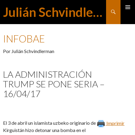
Julián Schvindlerman
Buscar
MENÚ
SALTAR
PRINCI
INFOBAE
AL
Por Julián Schvindlerman
CONTENIDO
LA ADMINISTRACIÓN
TRUMP SE PONE SERIA –
16/04/17
El 3 de abril un islamista uzbeko originario de
Imprimir
Kirguistán hizo detonar una bomba en el