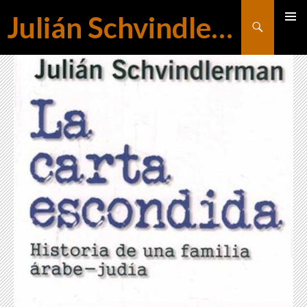
Julián Schvindlerman
Buscar
MENÚ
SALTAR
PRINCI
AL
CONTENIDO